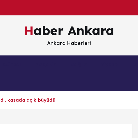
Haber Ankara
Ankara Haberleri
Güncel
Magazin
Sağlık
Siyaset
S
ğaldı, kasada açık büyüdü