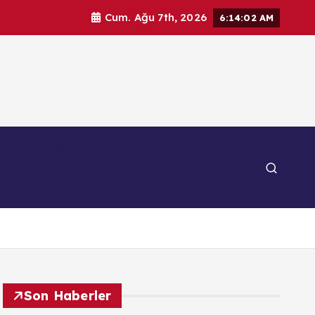
Cum. Ağu 7th, 2026
6:14:03 AM
por
Teknoloji
Yaşam
Son Haberler