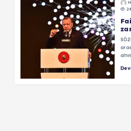
H
24
Fai
za
SÖZC
aras
altı
De