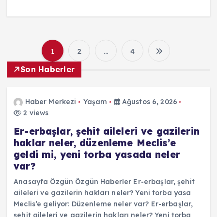
1
2
…
4
Y
Son Haberler
a
z
Haber Merkezi
Yaşam
Ağustos 6, 2026
2 views
ı
Er-erbaşlar, şehit aileleri ve gazilerin
haklar neler, düzenleme Meclis’e
s
geldi mi, yeni torba yasada neler
var?
a
Anasayfa Özgün Özgün Haberler Er-erbaşlar, şehit
aileleri ve gazilerin hakları neler? Yeni torba yasa
y
Meclis’e geliyor: Düzenleme neler var? Er-erbaşlar,
şehit aileleri ve gazilerin hakları neler? Yeni torba