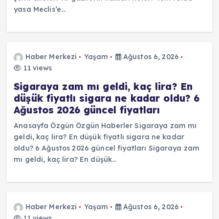
f
yasa Meclis’e…
a
l
Haber Merkezi
Yaşam
Ağustos 6, 2026
11 views
a
Sigaraya zam mı geldi, kaç lira? En
düşük fiyatlı sigara ne kadar oldu? 6
m
Ağustos 2026 güncel fiyatları
a
Anasayfa Özgün Özgün Haberler Sigaraya zam mı
geldi, kaç lira? En düşük fiyatlı sigara ne kadar
s
oldu? 6 Ağustos 2026 güncel fiyatları Sigaraya zam
mı geldi, kaç lira? En düşük…
ı
Haber Merkezi
Yaşam
Ağustos 6, 2026
11 views