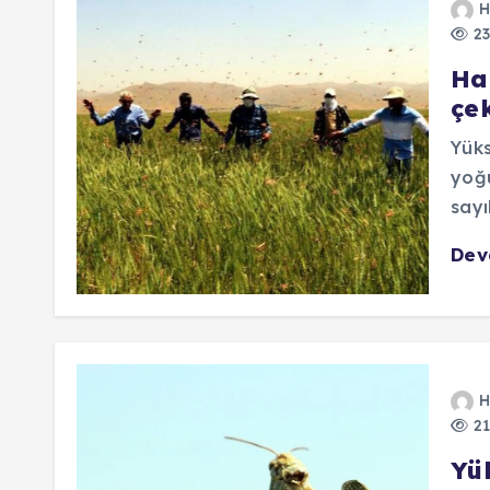
H
23
Ha
çek
Yüks
yoğu
sayı
De
H
21
Yü