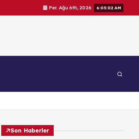
Per. Ağu 6th, 2026
6:05:03 AM
por
Teknoloji
Yaşam
Son Haberler