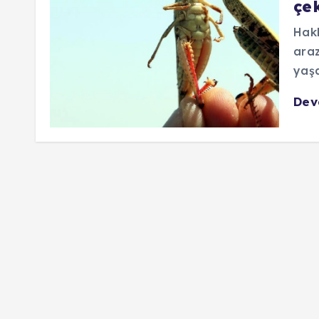
çek
Hakk
araz
yaşa
De