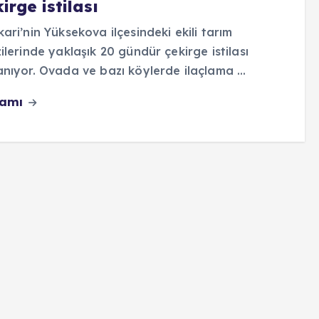
irge istilası
ari’nin Yüksekova ilçesindeki ekili tarım
ilerinde yaklaşık 20 gündür çekirge istilası
nıyor. Ovada ve bazı köylerde ilaçlama …
vamı