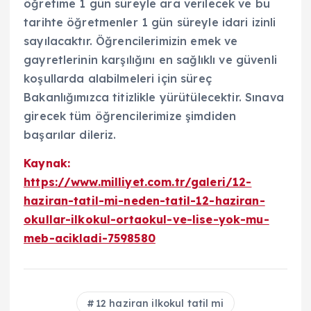
öğretime 1 gün süreyle ara verilecek ve bu
tarihte öğretmenler 1 gün süreyle idari izinli
sayılacaktır. Öğrencilerimizin emek ve
gayretlerinin karşılığını en sağlıklı ve güvenli
koşullarda alabilmeleri için süreç
Bakanlığımızca titizlikle yürütülecektir. Sınava
girecek tüm öğrencilerimize şimdiden
başarılar dileriz.
Kaynak:
https://www.milliyet.com.tr/galeri/12-
haziran-tatil-mi-neden-tatil-12-haziran-
okullar-ilkokul-ortaokul-ve-lise-yok-mu-
meb-acikladi-7598580
12 haziran ilkokul tatil mi