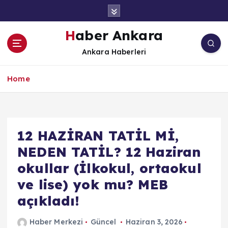
İ
ç
e
Haber Ankara
r
Ankara Haberleri
i
ğ
e
Home
a
t
l
a
12 HAZİRAN TATİL Mİ,
NEDEN TATİL? 12 Haziran
okullar (İlkokul, ortaokul
ve lise) yok mu? MEB
açıkladı!
Haber Merkezi
Güncel
Haziran 3, 2026