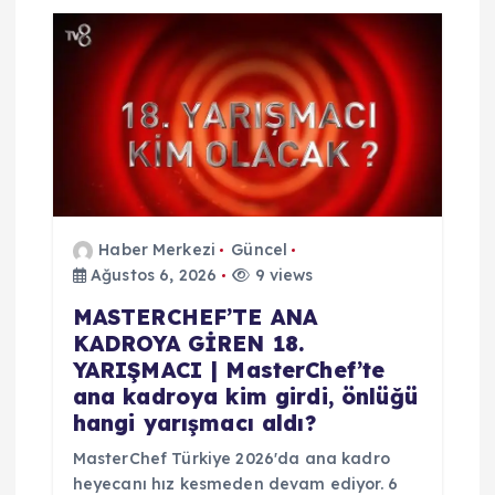
m
e
s
i
Haber Merkezi
Güncel
Ağustos 6, 2026
9 views
MASTERCHEF’TE ANA
KADROYA GİREN 18.
YARIŞMACI | MasterChef’te
ana kadroya kim girdi, önlüğü
hangi yarışmacı aldı?
MasterChef Türkiye 2026'da ana kadro
heyecanı hız kesmeden devam ediyor. 6