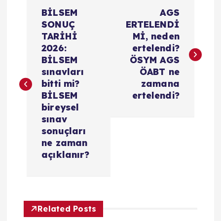
Y
BİLSEM
AGS
a
SONUÇ
ERTELENDİ
TARİHİ
Mİ, neden
z
2026:
ertelendi?
BİLSEM
ÖSYM AGS
ı
sınavları
ÖABT ne
bitti mi?
zamana
g
BİLSEM
ertelendi?
bireysel
e
sınav
sonuçları
z
ne zaman
açıklanır?
i
n
Related Posts