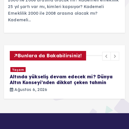
25 yıl şartı var mı, kimleri kapsıyor? Kademeli
Emeklilik 2000 ile 2008 arasına olacak mı?
Kademeli…
Bunlara da Bakabilirsiniz!
Güncel
Süper Loto sonuçları açıklandı
mı? 6 Ağustos 2026 Süper Loto
k
çekilişi sonuç sorgulama ekranı
m
Ağustos 6, 2026
2