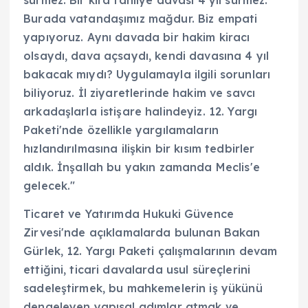
sürmez. Bir kira tahliye davası 4 yıl sürmez.
Burada vatandaşımız mağdur. Biz empati
yapıyoruz. Aynı davada bir hakim kiracı
olsaydı, dava açsaydı, kendi davasına 4 yıl
bakacak mıydı? Uygulamayla ilgili sorunları
biliyoruz. İl ziyaretlerinde hakim ve savcı
arkadaşlarla istişare halindeyiz. 12. Yargı
Paketi'nde özellikle yargılamaların
hızlandırılmasına ilişkin bir kısım tedbirler
aldık. İnşallah bu yakın zamanda Meclis'e
gelecek."
Ticaret ve Yatırımda Hukuki Güvence
Zirvesi'nde açıklamalarda bulunan Bakan
Gürlek, 12. Yargı Paketi çalışmalarının devam
ettiğini, ticari davalarda usul süreçlerini
sadeleştirmek, bu mahkemelerin iş yükünü
dengeleyen yapısal adımlar atmak ve