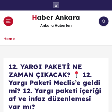
İ
ç
e
Haber Ankara
r
Ankara Haberleri
i
ğ
e
Home
a
t
l
a
12. YARGI PAKETİ NE
ZAMAN ÇIKACAK?
12.
Yargı Paketi Meclis’e geldi
mi? 12. Yargı paketi içeriği
af ve infaz düzenlemesi
var mı?