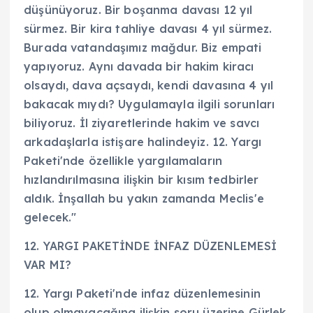
düşünüyoruz. Bir boşanma davası 12 yıl
sürmez. Bir kira tahliye davası 4 yıl sürmez.
Burada vatandaşımız mağdur. Biz empati
yapıyoruz. Aynı davada bir hakim kiracı
olsaydı, dava açsaydı, kendi davasına 4 yıl
bakacak mıydı? Uygulamayla ilgili sorunları
biliyoruz. İl ziyaretlerinde hakim ve savcı
arkadaşlarla istişare halindeyiz. 12. Yargı
Paketi'nde özellikle yargılamaların
hızlandırılmasına ilişkin bir kısım tedbirler
aldık. İnşallah bu yakın zamanda Meclis'e
gelecek."
12. YARGI PAKETİNDE İNFAZ DÜZENLEMESİ
VAR MI?
12. Yargı Paketi'nde infaz düzenlemesinin
olup olmayacağına ilişkin soru üzerine Gürlek,