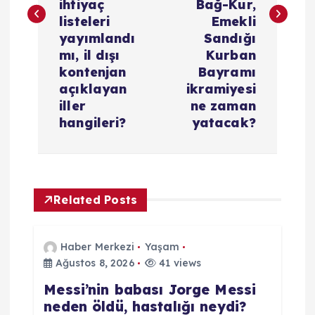
ihtiyaç
Bağ-Kur,
g
listeleri
Emekli
yayımlandı
Sandığı
e
mı, il dışı
Kurban
kontenjan
Bayramı
z
açıklayan
ikramiyesi
iller
ne zaman
i
hangileri?
yatacak?
n
m
Related Posts
e
Haber Merkezi
Yaşam
s
Ağustos 8, 2026
41 views
Messi’nin babası Jorge Messi
i
neden öldü, hastalığı neydi?