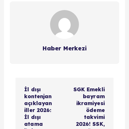
Haber Merkezi
Y
İl dışı
SGK Emekli
a
kontenjan
bayram
açıklayan
ikramiyesi
z
iller 2026:
ödeme
İl dışı
takvimi
ı
atama
2026! SSK,