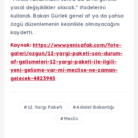
yasal değişiklikler olacak.” ifadelerini
kullandı. Bakan Gürlek genel af ya da şahsa
özgü düzenlemenin kesinlikle olmayacağını
kaydetti.
Kaynak:
https://www.yenisafak.com/foto-
galeri/ozgun/12-yargi-paketi-son-durum-
af-gelismeleri-12-yargi-paketi-ile-ilgili-
yeni-gelisme-var-mi-meclise-ne-zaman-
gelecek-4823945
12. Yargı Paketi
Adalet Bakanlığı
Meclis