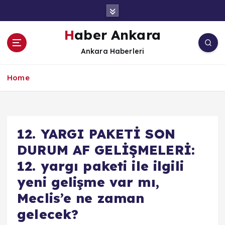
İ
ç
e
Haber Ankara
r
Ankara Haberleri
i
ğ
e
Home
a
t
l
a
12. YARGI PAKETİ SON
DURUM AF GELİŞMELERİ:
12. yargı paketi ile ilgili
yeni gelişme var mı,
Meclis’e ne zaman
gelecek?