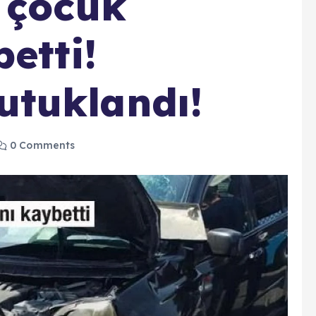
 çocuk
etti!
tuklandı!
0 Comments