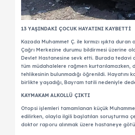
13 YAŞINDAKİ ÇOCUK HAYATINI KAYBETTİ
Kazada Muhammet Ç. ile kırmızı ışıkta duran a
Çağrı Merkezine durumu bildirmesi üzerine ola
Devlet Hastanesine sevk etti. Burada tedavi 
tüm müdahalelere rağmen kurtarılamazken, di
tehlikesinin bulunmadığı öğrenildi. Hayatını
birlikte yaşadığı, Bayram tatili nedeniyle dedes
KAYMAKAM ALKOLLÜ ÇIKTI
Otopsi işlemleri tamamlanan küçük Muhammet’
edilirken, olayla ilgili başlatılan soruşturm
doktor raporu alınmak üzere hastaneye götü