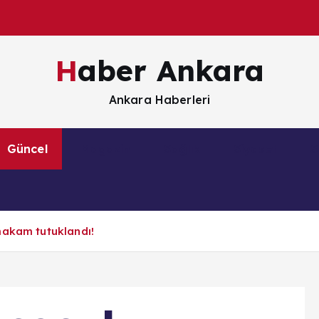
Haber Ankara
Ankara Haberleri
Güncel
Magazin
Sağlık
Siyaset
S
makam tutuklandı!