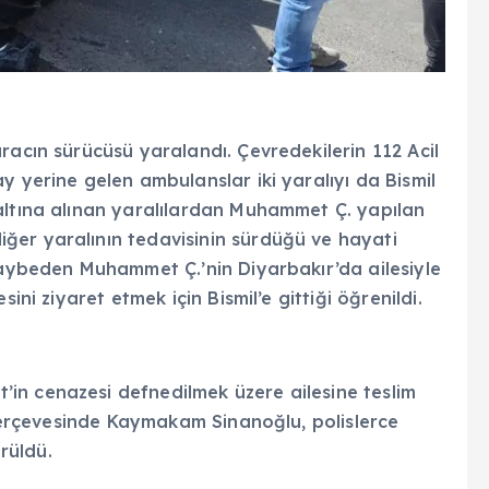
racın sürücüsü yaralandı. Çevredekilerin 112 Acil
y yerine gelen ambulanslar iki yaralıyı da Bismil
altına alınan yaralılardan Muhammet Ç. yapılan
ğer yaralının tedavisinin sürdüğü ve hayati
 kaybeden Muhammet Ç.’nin Diyarbakır’da ailesiyle
ini ziyaret etmek için Bismil’e gittiği öğrenildi.
in cenazesi defnedilmek üzere ailesine teslim
a çerçevesinde Kaymakam Sinanoğlu, polislerce
rüldü.