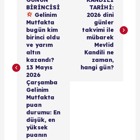
a
BİRİNCİSİ
TARİHİ:
z
Gelinim
2026 dini
Mutfakta
günler
ı
bugün kim
takvimi ile
birinci oldu
mübarek
g
ve yarım
Mevlid
altın
Kandili ne
e
kazandı?
zaman,
13 Mayıs
hangi gün?
z
2026
Çarşamba
i
Gelinim
Mutfakta
puan
n
durumu: En
düşük, en
m
yüksek
puanın
e