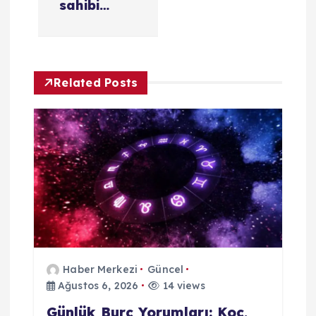
sahibi…
s
i
Related Posts
Haber Merkezi
Güncel
Ağustos 6, 2026
14 views
Günlük Burç Yorumları: Koç,