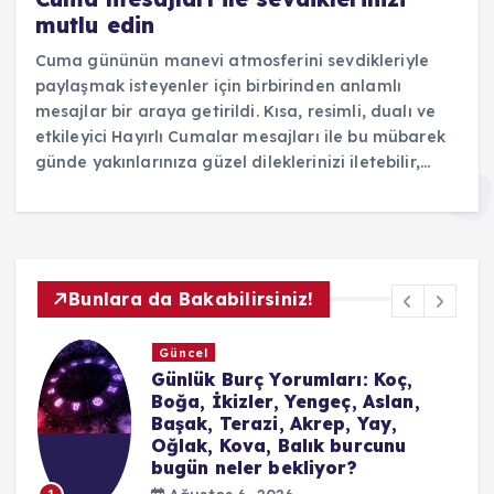
mutlu edin
Cuma gününün manevi atmosferini sevdikleriyle
paylaşmak isteyenler için birbirinden anlamlı
mesajlar bir araya getirildi. Kısa, resimli, dualı ve
etkileyici Hayırlı Cumalar mesajları ile bu mübarek
günde yakınlarınıza güzel dileklerinizi iletebilir,…
Bunlara da Bakabilirsiniz!
Yaşam
umları: Koç,
Beşiktaş’ın play-off yolu: Beşikt
engeç, Aslan,
Ligi’nde nasıl tur atlar? Beşiktaş
krep, Yay,
berabere kalırsa veya yenilirse n
lık burcunu
İşte tüm ihtimaller
liyor?
Ağustos 6, 2026