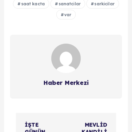
saat kacta
sanatcilar
sarkicilar
var
Haber Merkezi
Y
İŞTE
MEVLİD
GÜNÜN
KANDİLİ