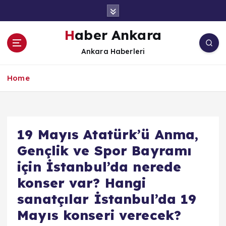
İ
ç
e
Haber Ankara
r
Ankara Haberleri
i
ğ
e
Home
a
t
l
a
19 Mayıs Atatürk’ü Anma,
Gençlik ve Spor Bayramı
için İstanbul’da nerede
konser var? Hangi
sanatçılar İstanbul’da 19
Mayıs konseri verecek?