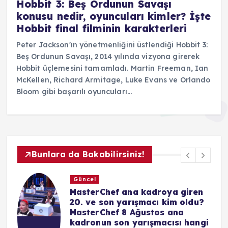
Hobbit 3: Beş Ordunun Savaşı
konusu nedir, oyuncuları kimler? İşte
Hobbit final filminin karakterleri
Peter Jackson'ın yönetmenliğini üstlendiği Hobbit 3:
Beş Ordunun Savaşı, 2014 yılında vizyona girerek
Hobbit üçlemesini tamamladı. Martin Freeman, Ian
McKellen, Richard Armitage, Luke Evans ve Orlando
Bloom gibi başarılı oyuncuları…
Bunlara da Bakabilirsiniz!
Güncel
oya giren
CANSEVER KİMDİR, ÖLDÜ 
kim oldu?
Şarkıcı Cansever neden öl
 ana
hastalığı neydi? Hayatı ve
cısı hangi
kariyeri…