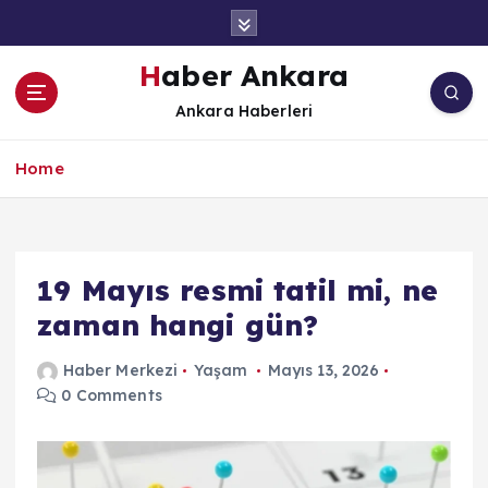
İ
ç
e
Haber Ankara
r
Ankara Haberleri
i
ğ
e
Home
a
t
l
a
19 Mayıs resmi tatil mi, ne
zaman hangi gün?
Haber Merkezi
Yaşam
Mayıs 13, 2026
0 Comments