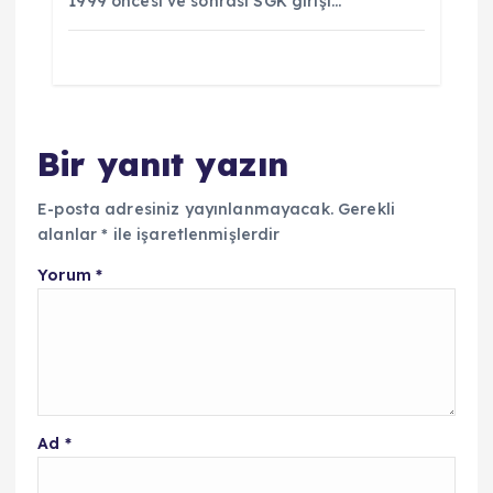
1999 öncesi ve sonrası SGK girişi…
Bir yanıt yazın
E-posta adresiniz yayınlanmayacak.
Gerekli
alanlar
*
ile işaretlenmişlerdir
Yorum
*
Ad
*