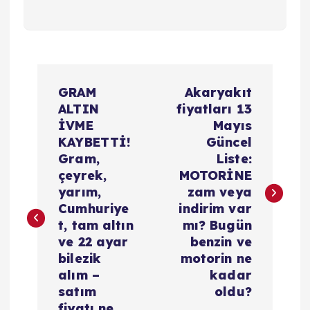
Y
GRAM
Akaryakıt
a
ALTIN
fiyatları 13
İVME
Mayıs
z
KAYBETTİ!
Güncel
Gram,
Liste:
ı
çeyrek,
MOTORİNE
yarım,
zam veya
g
Cumhuriye
indirim var
t, tam altın
mı? Bugün
e
ve 22 ayar
benzin ve
bilezik
motorin ne
z
alım –
kadar
satım
oldu?
fiyatı ne