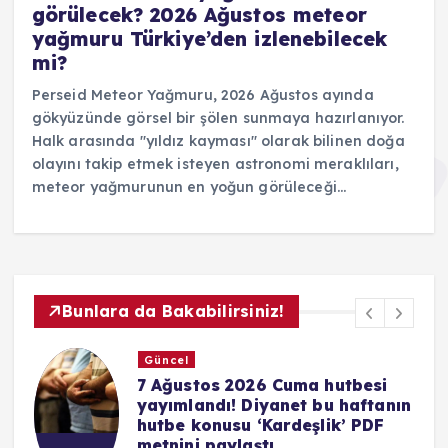
görülecek? 2026 Ağustos meteor
yağmuru Türkiye’den izlenebilecek
mi?
Perseid Meteor Yağmuru, 2026 Ağustos ayında
gökyüzünde görsel bir şölen sunmaya hazırlanıyor.
Halk arasında "yıldız kayması" olarak bilinen doğa
olayını takip etmek isteyen astronomi meraklıları,
meteor yağmurunun en yoğun görüleceği…
Bunlara da Bakabilirsiniz!
Güncel
Hayırlı Cumalar mesajları 2026 |
n
En anlamlı, resimli, kısa, dualı
ve ayetli Cuma mesajları ile
sevdiklerinizi mutlu edin