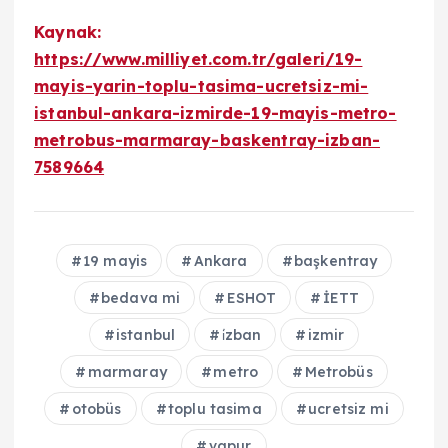
Kaynak:
https://www.milliyet.com.tr/galeri/19-
mayis-yarin-toplu-tasima-ucretsiz-mi-
istanbul-ankara-izmirde-19-mayis-metro-
metrobus-marmaray-baskentray-izban-
7589664
19 mayis
Ankara
başkentray
bedava mi
ESHOT
İETT
istanbul
i̇zban
izmir
marmaray
metro
Metrobüs
otobüs
toplu tasima
ucretsiz mi
vapur