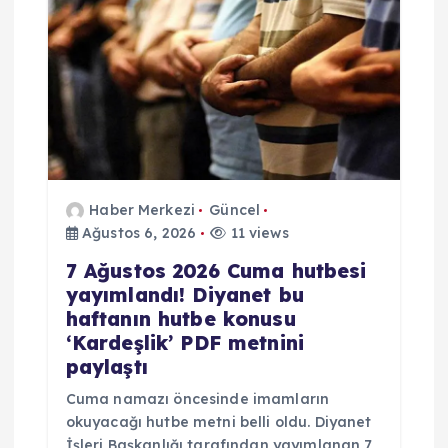
i
Haber Merkezi
Güncel
Ağustos 6, 2026
11 views
7 Ağustos 2026 Cuma hutbesi
yayımlandı! Diyanet bu
haftanın hutbe konusu
‘Kardeşlik’ PDF metnini
paylaştı
Cuma namazı öncesinde imamların
okuyacağı hutbe metni belli oldu. Diyanet
İşleri Başkanlığı tarafından yayımlanan 7