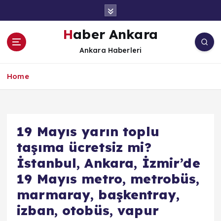
İ
ç
e
Haber Ankara
r
Ankara Haberleri
i
ğ
e
Home
a
t
l
a
19 Mayıs yarın toplu
taşıma ücretsiz mi?
İstanbul, Ankara, İzmir’de
19 Mayıs metro, metrobüs,
marmaray, başkentray,
izban, otobüs, vapur