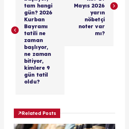
z
tam hangi
Mayıs 2026
ı
gün? 2026
yarın
Kurban
nöbetçi
g
Bayramı
noter var
tatili ne
mı?
e
zaman
başlıyor,
z
ne zaman
bitiyor,
i
kimlere 9
gün tatil
oldu?
n
m
e
Related Posts
s