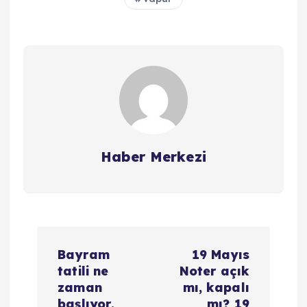
Haber Merkezi
Y
Bayram
19 Mayıs
a
tatili ne
Noter açık
zaman
mı, kapalı
başlıyor,
mı? 19