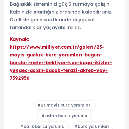
Bağışıklık sisteminizi güçlü tutmaya çalışın.
Kalbinizle mantığınız arasında kalabilirsiniz.
Özellikle gece saatlerinde duygusal
farkındalıklar yaşayabilirsiniz.
Kaynak:
https://www.milliyet.com.tr/galeri/23-
mayis-gunluk-burc-yorumlari-bugun-
burclari-neler-bekliyor-koc-boga-ikizler-
yengec-aslan-basak-terazi-akrep-yay-
7592956
23 mayis burc yorumlari
aslan burcu yorumu
balik burcu yorumu
burc yorumlari