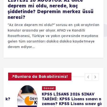
LİSTESİ 10 AĞUSTOS: Az önce
deprem mi oldu, nerede, kaç
şiddetinde? Depremin merkez üssü
neresi?
"Az önce deprem mi oldu?" sorusu en çok araştırılan
konular arasında yer alıyor. AFAD ve Kandilli
Rasathanesi, Türkiye ve yakın çevresinde meydana
gelen tüm sarsıntıları dakika dakika kaydetmeye
devam ediyor.…
Bunlara da Bakabilirsiniz!
Güncel
KPSS LİSANS 2026 SINAV
?
TARİHİ: KPSS Lisans sınavı ne
zaman? KPSS Lisans sınav giriş