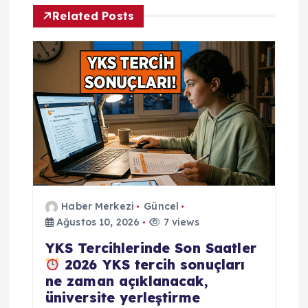
s
Related Posts
i
Haber Merkezi
Güncel
Ağustos 10, 2026
7 views
YKS Tercihlerinde Son Saatler
2026 YKS tercih sonuçları
ne zaman açıklanacak,
üniversite yerleştirme