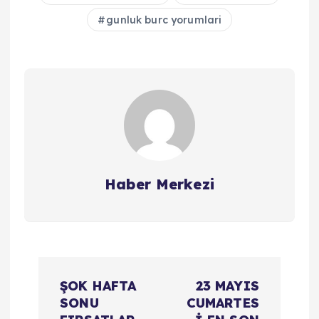
gunluk burc yorumlari
Haber Merkezi
Y
ŞOK HAFTA
23 MAYIS
a
SONU
CUMARTES