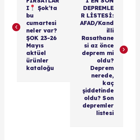
FIRSATLAR
İ EN SON
z
I
Şok’ta
DEPREMLE
bu
R LİSTESİ:
ı
cumartesi
AFAD/Kand
neler var?
illi
g
ŞOK 23-26
Rasathane
Mayıs
si az önce
e
aktüel
deprem mi
ürünler
oldu?
z
kataloğu
Deprem
nerede,
i
kaç
şiddetinde
oldu? Son
n
depremler
listesi
m
e