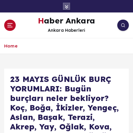
İ
ç
e
Haber Ankara
r
Ankara Haberleri
i
ğ
e
Home
a
t
l
a
23 MAYIS GÜNLÜK BURÇ
YORUMLARI: Bugün
burçları neler bekliyor?
Koç, Boğa, İkizler, Yengeç,
Aslan, Başak, Terazi,
Akrep, Yay, Oğlak, Kova,