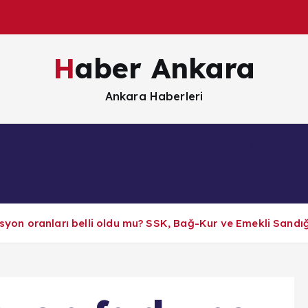
Haber Ankara
Ankara Haberleri
Güncel
Magazin
Sağlık
Siyaset
S
lasyon oranları belli oldu mu? SSK, Bağ-Kur ve Emekli Sandı