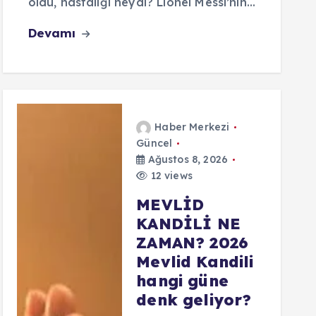
öldü, hastalığı neydi? Lionel Messi’nin…
Devamı
Haber Merkezi
Güncel
Ağustos 8, 2026
12 views
MEVLİD
KANDİLİ NE
ZAMAN? 2026
Mevlid Kandili
hangi güne
denk geliyor?