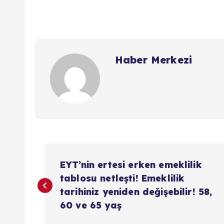
Haber Merkezi
Y
EYT’nin ertesi erken emeklilik
a
tablosu netleşti! Emeklilik
tarihiniz yeniden değişebilir! 58,
z
60 ve 65 yaş