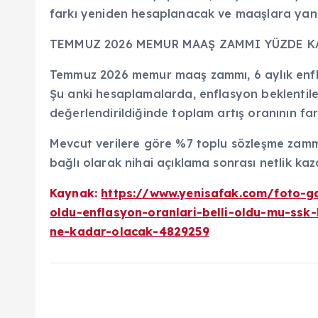
farkı yeniden hesaplanacak ve maaşlara yan
TEMMUZ 2026 MEMUR MAAŞ ZAMMI YÜZDE K
Temmuz 2026 memur maaş zammı, 6 aylık enfl
Şu anki hesaplamalarda, enflasyon beklentiler
değerlendirildiğinde toplam artış oranının far
Mevcut verilere göre %7 toplu sözleşme zammı
bağlı olarak nihai açıklama sonrası netlik ka
Kaynak:
https://www.yenisafak.com/foto-ga
oldu-enflasyon-oranlari-belli-oldu-mu-ssk
ne-kadar-olacak-4829259