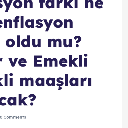
syon farkı ne
enflasyon
i oldu mu?
 ve Emekli
li maaşları
acak?
0 Comments