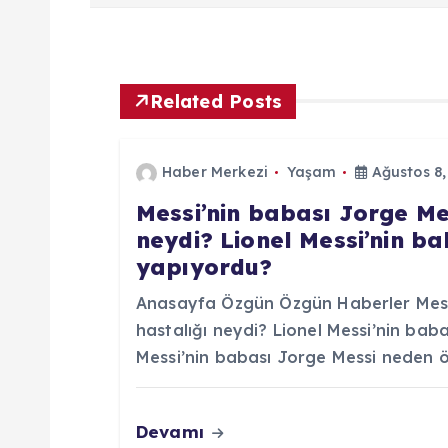
ı
g
Related Posts
e
Haber Merkezi
Yaşam
Ağustos 8,
z
Messi’nin babası Jorge Me
neydi? Lionel Messi’nin ba
i
yapıyordu?
n
Anasayfa Özgün Özgün Haberler Messi
hastalığı neydi? Lionel Messi’nin bab
m
Messi’nin babası Jorge Messi neden öl
e
Devamı