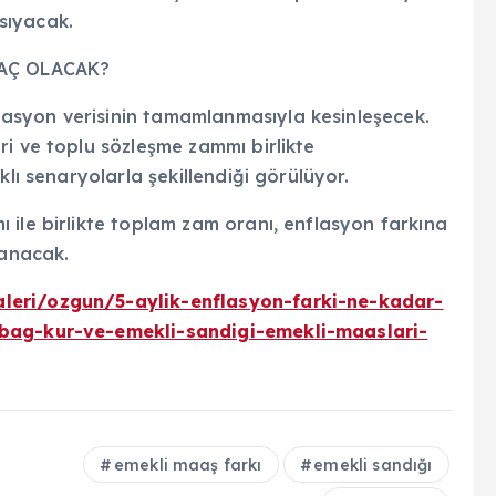
sıyacak.
AÇ OLACAK?
asyon verisinin tamamlanmasıyla kesinleşecek.
i ve toplu sözleşme zammı birlikte
klı senaryolarla şekillendiği görülüyor.
 ile birlikte toplam zam oranı, enflasyon farkına
zanacak.
leri/ozgun/5-aylik-enflasyon-farki-ne-kadar-
-bag-kur-ve-emekli-sandigi-emekli-maaslari-
emekli maaş farkı
emekli sandığı