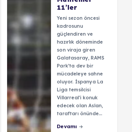
11’ler
Yeni sezon öncesi
kadrosunu
güçlendiren ve
hazırlık döneminde
son viraja giren
Galatasaray, RAMS
Park’ta dev bir
mücadeleye sahne
oluyor. İspanya La
Liga temsilcisi
Villarreal’i konuk
edecek olan Aslan,
taraftarı önünde…
Devamı