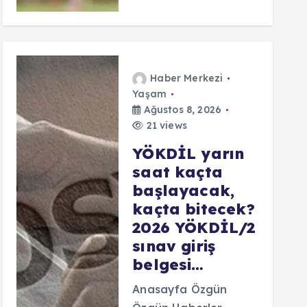
Haber Merkezi
Yaşam
Ağustos 8, 2026
21 views
YÖKDİL yarın
saat kaçta
başlayacak,
kaçta bitecek?
2026 YÖKDİL/2
sınav giriş
belgesi…
Anasayfa Özgün