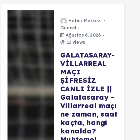
Haber Merkezi
Güncel
Ağustos 8, 2026
13 views
GALATASARAY-
VİLLARREAL
MAÇI
ŞİFRESİZ
CANLI İZLE ||
Galatasaray –
Villarreal maçı
ne zaman, saat
kaçta, hangi
kanalda?
Muhtemel