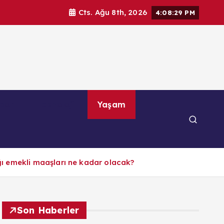
Cts. Ağu 8th, 2026
4:08:30 PM
por
Teknoloji
Yaşam
ğı emekli maaşları ne kadar olacak?
Son Haberler