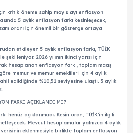
çin kritik öneme sahip mayıs ayı enflasyon
asında 5 aylık enflasyon farkı kesinleşecek,
am oranı için önemli bir gösterge ortaya
udan etkileyen 5 aylık enflasyon farkı, TÜİK
şekilleniyor. 2026 yılının ikinci yarısı için
rak hesaplanan enflasyon farkı, toplam maaş
e göre memur ve memur emeklileri için 4 aylık
il edildiğinde %10,51 seviyesine ulaştı. 5 aylık
k.
YON FARKI AÇIKLANDI MI?
ı henüz açıklanmadı. Kesin oran, TÜİK’in ilgili
netleşecek. Mevcut hesaplamalar yalnızca 4 aylık
n verisinin eklenmesiyle birlikte toplam enflasyon