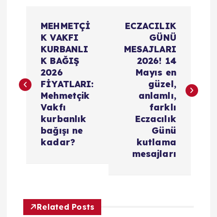
Y
MEHMETÇİ
ECZACILIK
a
K VAKFI
GÜNÜ
KURBANLI
MESAJLARI
z
K BAĞIŞ
2026! 14
2026
Mayıs en
ı
FİYATLARI:
güzel,
Mehmetçik
anlamlı,
g
Vakfı
farklı
kurbanlık
Eczacılık
e
bağışı ne
Günü
kadar?
kutlama
z
mesajları
i
n
Related Posts