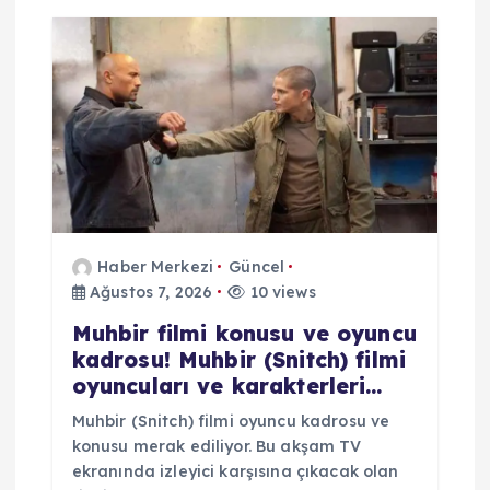
m
e
s
i
Haber Merkezi
Güncel
Ağustos 7, 2026
10 views
Muhbir filmi konusu ve oyuncu
kadrosu! Muhbir (Snitch) filmi
oyuncuları ve karakterleri…
Muhbir (Snitch) filmi oyuncu kadrosu ve
konusu merak ediliyor. Bu akşam TV
ekranında izleyici karşısına çıkacak olan