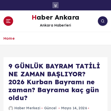
İ
ç
e
Haber Ankara
r
Ankara Haberleri
i
ğ
e
Home
a
t
l
a
9 GÜNLÜK BAYRAM TATİLİ
NE ZAMAN BAŞLIYOR?
2026 Kurban Bayramı ne
zaman? Bayrama kaç gün
oldu?
Haber Merkezi
Güncel
Mayıs 14, 2026