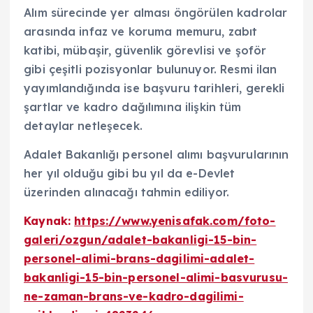
Alım sürecinde yer alması öngörülen kadrolar
arasında infaz ve koruma memuru, zabıt
katibi, mübaşir, güvenlik görevlisi ve şoför
gibi çeşitli pozisyonlar bulunuyor. Resmi ilan
yayımlandığında ise başvuru tarihleri, gerekli
şartlar ve kadro dağılımına ilişkin tüm
detaylar netleşecek.
Adalet Bakanlığı personel alımı başvurularının
her yıl olduğu gibi bu yıl da e-Devlet
üzerinden alınacağı tahmin ediliyor.
Kaynak:
https://www.yenisafak.com/foto-
galeri/ozgun/adalet-bakanligi-15-bin-
personel-alimi-brans-dagilimi-adalet-
bakanligi-15-bin-personel-alimi-basvurusu-
ne-zaman-brans-ve-kadro-dagilimi-