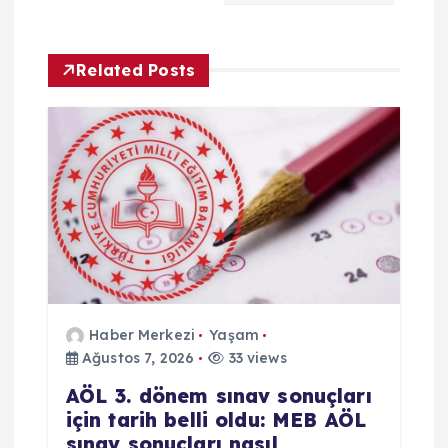
n
m
Related Posts
e
s
i
Haber Merkezi
Yaşam
Ağustos 7, 2026
33 views
AÖL 3. dönem sınav sonuçları
için tarih belli oldu: MEB AÖL
sınav sonuçları nasıl