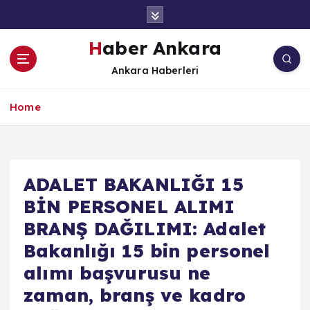
İ
ç
e
Haber Ankara
r
Ankara Haberleri
i
ğ
e
Home
a
t
l
a
ADALET BAKANLIĞI 15
BİN PERSONEL ALIMI
BRANŞ DAĞILIMI: Adalet
Bakanlığı 15 bin personel
alımı başvurusu ne
zaman, branş ve kadro