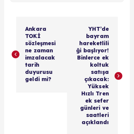
Y
Ankara
YHT’de
a
TOKİ
bayram
sözleşmesi
hareketlili
z
ne zaman
ği başlıyor!
imzalacak
Binlerce ek
ı
tarih
koltuk
duyurusu
satışa
g
geldi mi?
çıkacak:
Yüksek
e
Hızlı Tren
ek sefer
z
günleri ve
saatleri
i
açıklandı