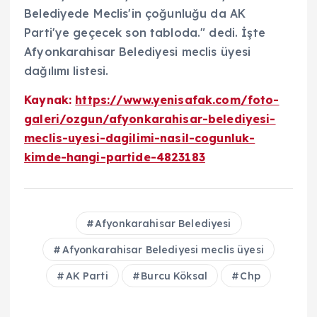
Belediyede Meclis'in çoğunluğu da AK
Parti'ye geçecek son tabloda." dedi. İşte
Afyonkarahisar Belediyesi meclis üyesi
dağılımı listesi.
Kaynak:
https://www.yenisafak.com/foto-
galeri/ozgun/afyonkarahisar-belediyesi-
meclis-uyesi-dagilimi-nasil-cogunluk-
kimde-hangi-partide-4823183
Afyonkarahisar Belediyesi
Afyonkarahisar Belediyesi meclis üyesi
AK Parti
Burcu Köksal
Chp