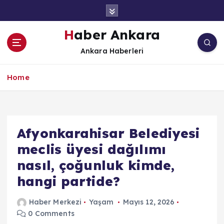
İ
ç
e
Haber Ankara
r
Ankara Haberleri
i
ğ
e
Home
a
t
l
a
Afyonkarahisar Belediyesi
meclis üyesi dağılımı
nasıl, çoğunluk kimde,
hangi partide?
Haber Merkezi
Yaşam
Mayıs 12, 2026
0 Comments