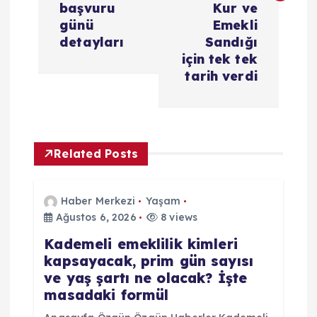
başvuru
Kur ve
g
günü
Emekli
detayları
Sandığı
e
için tek tek
tarih verdi
z
i
Related Posts
n
m
Haber Merkezi
Yaşam
Ağustos 6, 2026
8 views
e
Kademeli emeklilik kimleri
kapsayacak, prim gün sayısı
s
ve yaş şartı ne olacak? İşte
masadaki formül
i