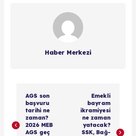
Haber Merkezi
Y
AGS son
Emekli
a
başvuru
bayram
tarihi ne
ikramiyesi
z
zaman?
ne zaman
2026 MEB
yatacak?
ı
AGS geç
SSK, Bağ-