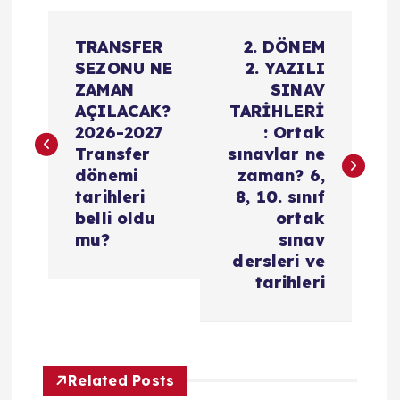
Y
TRANSFER
2. DÖNEM
a
SEZONU NE
2. YAZILI
ZAMAN
SINAV
z
AÇILACAK?
TARİHLERİ
2026-2027
: Ortak
ı
Transfer
sınavlar ne
dönemi
zaman? 6,
g
tarihleri
8, 10. sınıf
belli oldu
ortak
e
mu?
sınav
dersleri ve
z
tarihleri
i
n
Related Posts