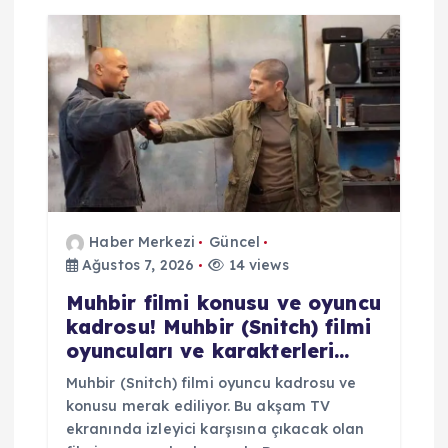
m
e
s
i
Haber Merkezi
Güncel
Ağustos 7, 2026
14 views
Muhbir filmi konusu ve oyuncu
kadrosu! Muhbir (Snitch) filmi
oyuncuları ve karakterleri…
Muhbir (Snitch) filmi oyuncu kadrosu ve
konusu merak ediliyor. Bu akşam TV
ekranında izleyici karşısına çıkacak olan