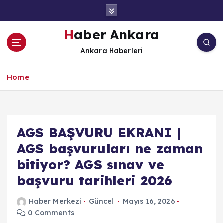
İ
ç
e
Haber Ankara
r
Ankara Haberleri
i
ğ
e
Home
a
t
l
a
AGS BAŞVURU EKRANI |
AGS başvuruları ne zaman
bitiyor? AGS sınav ve
başvuru tarihleri 2026
Haber Merkezi
Güncel
Mayıs 16, 2026
0 Comments