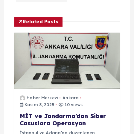
g
e
Related Posts
z
i
n
m
e
Haber Merkezi
Ankara
s
Kasım 8, 2025
10 views
MİT ve Jandarma’dan Siber
i
Casuslara Operasyon
İstanbul ve Adana’da düzenlenen