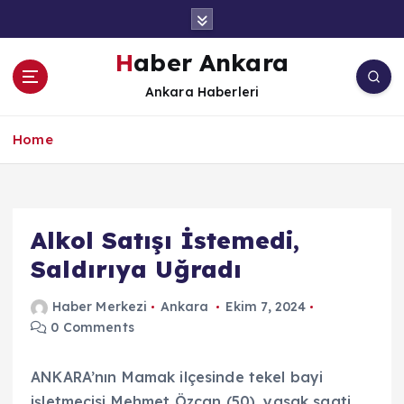
İ
ç
e
Haber Ankara
r
Ankara Haberleri
i
ğ
e
Home
a
t
l
a
Alkol Satışı İstemedi,
Saldırıya Uğradı
Haber Merkezi
Ankara
Ekim 7, 2024
0 Comments
ANKARA’nın Mamak ilçesinde tekel bayi
işletmecisi Mehmet Özcan (50), yasak saati