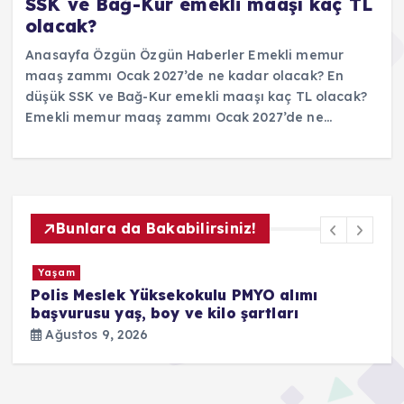
SSK ve Bağ-Kur emekli maaşı kaç TL
olacak?
Anasayfa Özgün Özgün Haberler Emekli memur
maaş zammı Ocak 2027’de ne kadar olacak? En
düşük SSK ve Bağ-Kur emekli maaşı kaç TL olacak?
Emekli memur maaş zammı Ocak 2027’de ne…
Bunlara da Bakabilirsiniz!
Güncel
Sturm Graz Fenerbahçe maçı ne
zaman, saat kaçta? UEFA
Şampiyonlar Ligi 3. ön eleme
turu FB maçı hangi kanalda,
şifresiz mi?
Ağustos 9, 2026
1