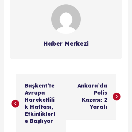
Haber Merkezi
Y
Başkent’te
Ankara’da
a
Avrupa
Polis
Hareketlili
Kazası: 2
z
k Haftası,
Yaralı
Etkinliklerl
ı
e Başlıyor