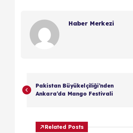
Haber Merkezi
Y
Pakistan Büyükelçiliği’nden
a
Ankara’da Mango Festivali
z
ı
Related Posts