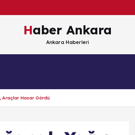
Haber Ankara
Ankara Haberleri
Güncel
Magazin
Sağlık
Siyaset
S
, Araçlar Hasar Gördü