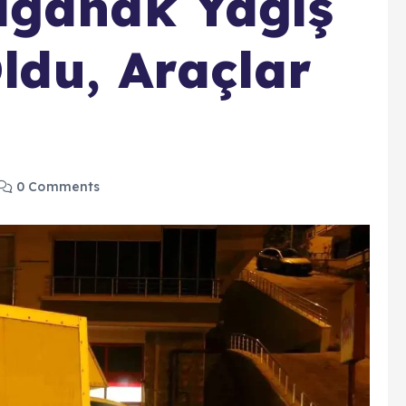
ağanak Yağış
ldu, Araçlar
0 Comments