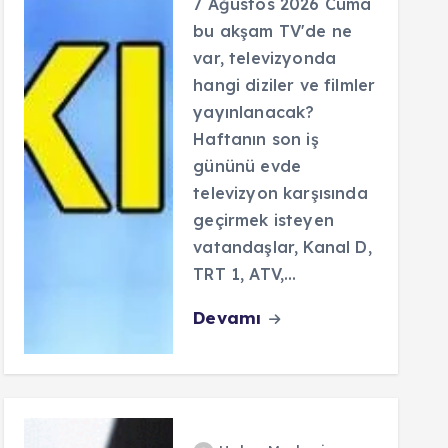
7 Ağustos 2026 Cuma
bu akşam TV'de ne
var, televizyonda
hangi diziler ve filmler
yayınlanacak?
Haftanın son iş
gününü evde
televizyon karşısında
geçirmek isteyen
vatandaşlar, Kanal D,
TRT 1, ATV,…
Devamı