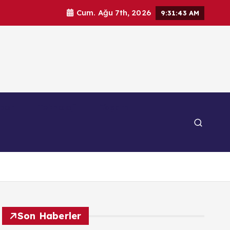
Cum. Ağu 7th, 2026
9:31:44 AM
por
Teknoloji
Yaşam
Son Haberler