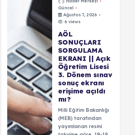
Haber Merkezi
Güncel
Ağustos 7, 2026
6 views
AÖL
SONUÇLARI
SORGULAMA
EKRANI || Açık
Öğretim Lisesi
3. Dönem sınav
sonuç ekranı
erişime açıldı
mı?
Milli Eğitim Bakanlığı
(MEB) tarafından
yayımlanan resmi
takvime göre, 18-19