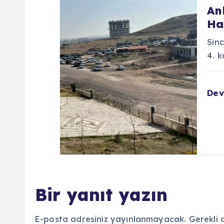
An
i
Ha
Sinc
4. k
De
Bir yanıt yazın
E-posta adresiniz yayınlanmayacak.
Gerekli 