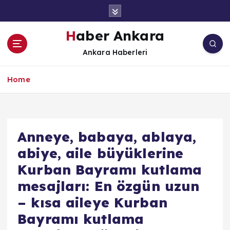
İ
ç
e
Haber Ankara
r
Ankara Haberleri
i
ğ
e
Home
a
t
l
a
Anneye, babaya, ablaya,
abiye, aile büyüklerine
Kurban Bayramı kutlama
mesajları: En özgün uzun
– kısa aileye Kurban
Bayramı kutlama