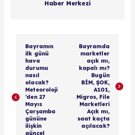
Haber Merkezi
Y
Bayramın
Bayramda
a
ilk günü
marketler
hava
açık mı,
z
durumu
kapalı mı?
nasıl
Bugün
ı
olacak?
BİM, ŞOK,
Meteoroloji
A101,
g
’den 27
Migros, File
Mayıs
Marketleri
e
Çarşamba
Açık mı,
gününe
saat kaçta
z
ilişkin
açılacak?
güncel