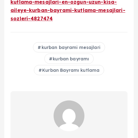
kutlama-mesajlari-en-ozgun-uzun-kisa-
aileye-kurban-bayrami-kutlama-mesajlari-
sozleri-4827474
kurban bayrami mesajlari
kurban bayramı
Kurban Bayramı kutlama