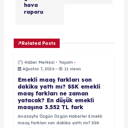
i
hava
raporu
n
m
Related Posts
e
s
Haber Merkezi
Yaşam
Ağustos 7, 2026
11 views
i
Emekli maaş farkları son
dakika yattı mı? SSK emekli
maaş farkları ne zaman
yatacak? En düşük emekli
maaşına 3.552 TL fark
Anasayfa Özgün Özgün Haberler Emekli
maaş farkları son dakika yattı mı? SSK