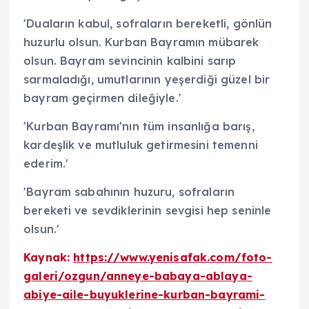
'Duaların kabul, sofraların bereketli, gönlün
huzurlu olsun. Kurban Bayramın mübarek
olsun. Bayram sevincinin kalbini sarıp
sarmaladığı, umutlarının yeşerdiği güzel bir
bayram geçirmen dileğiyle.'
'Kurban Bayramı'nın tüm insanlığa barış,
kardeşlik ve mutluluk getirmesini temenni
ederim.'
'Bayram sabahının huzuru, sofraların
bereketi ve sevdiklerinin sevgisi hep seninle
olsun.'
Kaynak:
https://www.yenisafak.com/foto-
galeri/ozgun/anneye-babaya-ablaya-
abiye-aile-buyuklerine-kurban-bayrami-