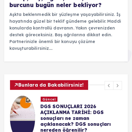
burcunu bugün neler bekliyor?
Aşkta beklenmedik bir yüzleşme yaşayabilirsiniz. İş
hayatında güzel bir teklif gündeme gelebilir. Maddi
konularda kontrollü davranın. Yakın çevrenizden
destek göreceksiniz. Baş ağrılarına dikkat edin.
Partnerinizle önemli bir konuyu çözüme
kavuşturabilirsiniz.…
Bunlara da Bakabilirsiniz!
Güncel
Gü
DGS SONUÇLARI 2026
YK
AÇIKLANMA TARİHİ: DGS
Üni
sonuçları ne zaman
son
açıklanacak? DGS sonuçları
za
nereden öğrenilir?
A
2