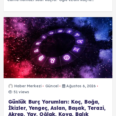
Haber Merkezi
Güncel
Ağustos 6, 2026
51 views
Günlük Burç Yorumları: Koç, Boğa,
İkizler, Yengeç, Aslan, Başak, Terazi,
Akrep, Yay, Oğlak, Kova, Balık