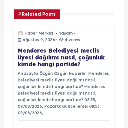
z
Related Posts
i
Haber Merkezi
Yaşam
n
Ağustos 9, 2026
4 views
Menderes Belediyesi meclis
m
üyesi dağılımı nasıl, çoğunluk
kimde hangi partide?
e
Anasayfa Özgün Özgün Haberler Menderes
s
Belediyesi meclis üyesi dağılımı nasıl,
çoğunluk kimde hangi partide? Menderes
i
Belediyesi meclis üyesi dağılımı nasıl,
çoğunluk kimde hangi partide? 08:53,
09/08/2026, PazarG: Güncelleme: 08:53,
09/08/2026,…