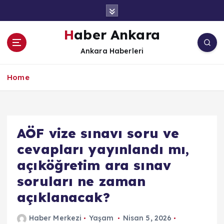
İ
ç
e
Haber Ankara
r
Ankara Haberleri
i
ğ
e
Home
a
t
l
a
AÖF vize sınavı soru ve
cevapları yayınlandı mı,
açıköğretim ara sınav
soruları ne zaman
açıklanacak?
Haber Merkezi
Yaşam
Nisan 5, 2026