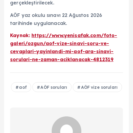
gerçekleştirilecek.
AÖF yaz okulu sınavı 22 Ağustos 2026
tarihinde uygulanacak.
Kaynak:
https://www.yenisafak.com/foto-
galeri/ozgun/aof-vize-sinavi-soru-ve-
cevaplari-yayinlandi-mi-aof-ara-sinavi-
sorulari-ne-zaman-aciklanacak-4812319
aof
AÖF soruları
AÖF vize soruları