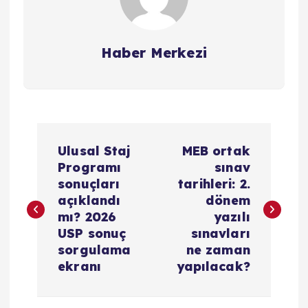
Haber Merkezi
Y
Ulusal Staj
MEB ortak
a
Programı
sınav
sonuçları
tarihleri: 2.
z
açıklandı
dönem
mı? 2026
yazılı
ı
USP sonuç
sınavları
sorgulama
ne zaman
g
ekranı
yapılacak?
e