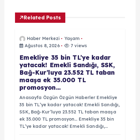
e
z
Related Posts
i
Haber Merkezi
Yaşam
n
Ağustos 8, 2026
7 views
Emekliye 35 bin TL’ye kadar
m
yatacak! Emekli Sandığı, SSK,
Bağ-Kur’luya 23.552 TL taban
e
maaşa ek 35.000 TL
promosyon…
s
Anasayfa Özgün Özgün Haberler Emekliye
i
35 bin TL’ye kadar yatacak! Emekli Sandığı,
SSK, Bağ-Kur’luya 23.552 TL taban maaşa
ek 35.000 TL promosyon… Emekliye 35 bin
TL’ye kadar yatacak! Emekli Sandığı,…