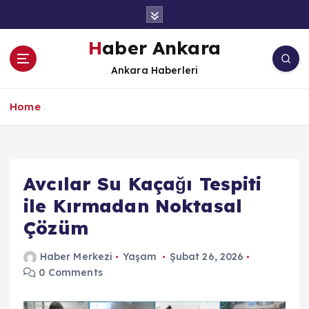
İ
ç
e
Haber Ankara
r
Ankara Haberleri
i
ğ
e
Home
a
t
l
a
Avcılar Su Kaçağı Tespiti
ile Kırmadan Noktasal
Çözüm
Haber Merkezi
Yaşam
Şubat 26, 2026
0 Comments