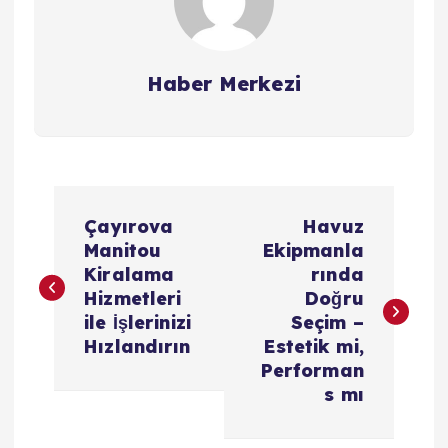
Haber Merkezi
Y
Çayırova
Havuz
a
Manitou
Ekipmanla
Kiralama
rında
z
Hizmetleri
Doğru
ile İşlerinizi
Seçim –
ı
Hızlandırın
Estetik mi,
Performan
g
s mı