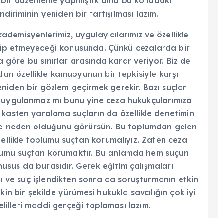
e bir düzenleme yapmıştık ama bu konudaki
indiriminin yeniden bir tartışılması lazım.
demisyenlerimiz, uygulayıcılarımız ve özellikle
m edip etmeyeceği konusunda. Çünkü cezalarda bir
ya göre bu sınırlar arasında karar veriyor. Biz de
dan özellikle kamuoyunun bir tepkisiyle karşı
niden bir gözlem geçirmek gerekir. Bazı suçlar
ı uygulanmaz mı bunu yine ceza hukukçularımıza
 kasten yaralama suçların da özellikle denetimin
iye neden olduğunu görürsün. Bu toplumdan gelen
zellikle toplumu suçtan korumalıyız. Zaten ceza
lumu suçtan korumaktır. Bu anlamda hem suçun
 husus da burasıdır. Gerek eğitim çalışmaları
rı ve suç işlendikten sonra da soruşturmanın etkin
kin bir şekilde yürümesi hukukla savcılığın çok iyi
delilleri maddi gerçeği toplaması lazım.