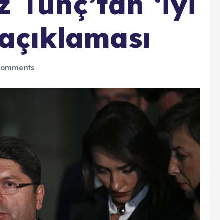
 Tunç’tan ‘iyi
 açıklaması
Comments