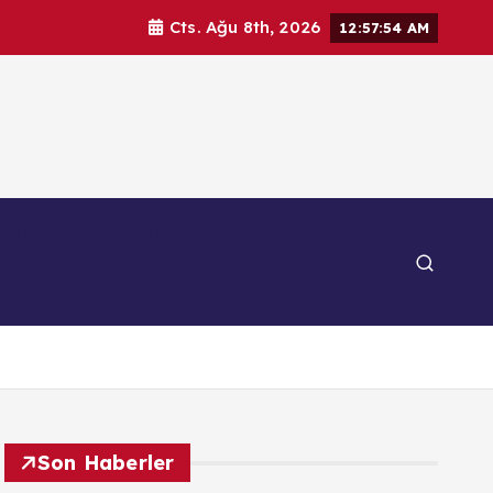
Cts. Ağu 8th, 2026
12:57:56 AM
por
Teknoloji
Yaşam
Son Haberler