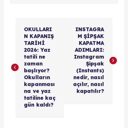
Y
OKULLARI
INSTAGRA
a
N KAPANIŞ
M ŞİPŞAK
TARİHİ
KAPATMA
z
2026: Yaz
ADIMLARI:
tatili ne
Instagram
ı
zaman
Şipşak
başlıyor?
(Instants)
g
Okulların
nedir, nasıl
kapanması
açılır, nasıl
e
na ve yaz
kapatılır?
tatiline kaç
z
gün kaldı?
i