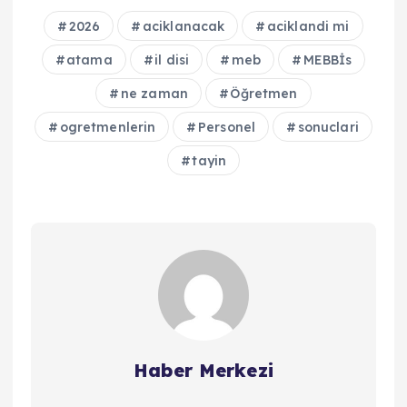
2026
aciklanacak
aciklandi mi
atama
il disi
meb
MEBBİs
ne zaman
Öğretmen
ogretmenlerin
Personel
sonuclari
tayin
Haber Merkezi