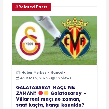
n
Related Posts
m
e
s
i
Haber Merkezi
Güncel
Ağustos 5, 2026
52 views
GALATASARAY MAÇI NE
ZAMAN?
Galatasaray –
Villarreal maçı ne zaman,
saat kaçta, hangi kanalda?