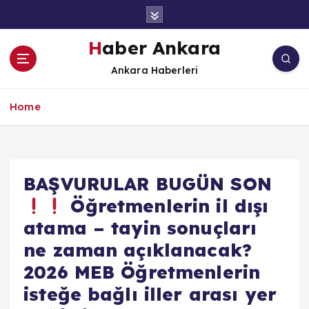
İ
ç
e
Haber Ankara
r
Ankara Haberleri
i
ğ
e
Home
a
t
l
a
BAŞVURULAR BUGÜN SON
Öğretmenlerin il dışı
atama – tayin sonuçları
ne zaman açıklanacak?
2026 MEB Öğretmenlerin
isteğe bağlı iller arası yer