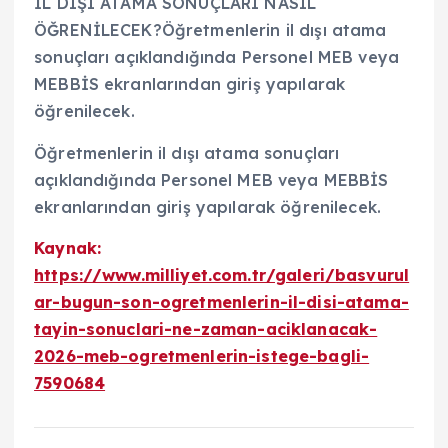
İL DIŞI ATAMA SONUÇLARI NASIL
ÖĞRENİLECEK?Öğretmenlerin il dışı atama
sonuçları açıklandığında Personel MEB veya
MEBBİS ekranlarından giriş yapılarak
öğrenilecek.
Öğretmenlerin il dışı atama sonuçları
açıklandığında Personel MEB veya MEBBİS
ekranlarından giriş yapılarak öğrenilecek.
Kaynak:
https://www.milliyet.com.tr/galeri/basvurul
ar-bugun-son-ogretmenlerin-il-disi-atama-
tayin-sonuclari-ne-zaman-aciklanacak-
2026-meb-ogretmenlerin-istege-bagli-
7590684