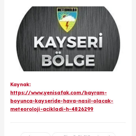
Kaynak:
https://www.yenisafak.com/bayram-
boyunca-kayseride-hava-nasil-olacak-
meteoroloji-acikladi-h-4826299