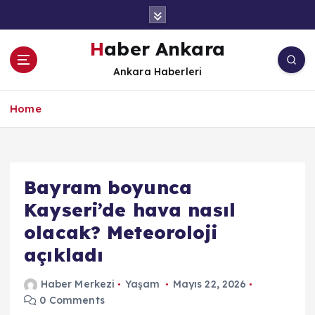
İ
ç
e
Haber Ankara
r
Ankara Haberleri
i
ğ
e
Home
a
t
l
a
Bayram boyunca
Kayseri’de hava nasıl
olacak? Meteoroloji
açıkladı
Haber Merkezi
Yaşam
Mayıs 22, 2026
0 Comments