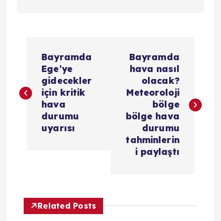
Y
Bayramda
Bayramda
a
Ege’ye
hava nasıl
gidecekler
olacak?
z
için kritik
Meteoroloji
hava
bölge
ı
durumu
bölge hava
uyarısı
durumu
g
tahminlerin
i paylaştı
e
z
Related Posts
i