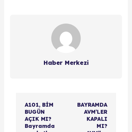
Haber Merkezi
Y
A101, BİM
BAYRAMDA
a
BUGÜN
AVM’LER
AÇIK MI?
KAPALI
z
Bayramda
MI?