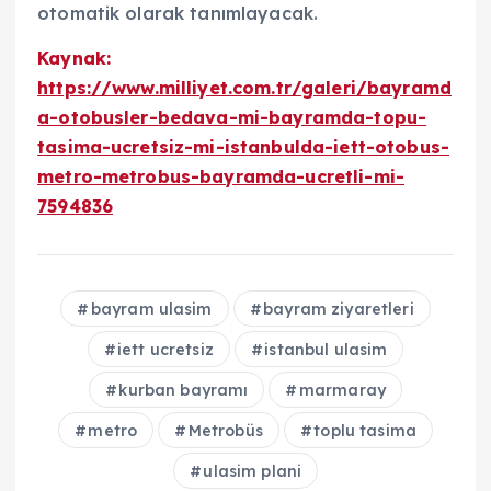
otomatik olarak tanımlayacak.
Kaynak:
https://www.milliyet.com.tr/galeri/bayramd
a-otobusler-bedava-mi-bayramda-topu-
tasima-ucretsiz-mi-istanbulda-iett-otobus-
metro-metrobus-bayramda-ucretli-mi-
7594836
bayram ulasim
bayram ziyaretleri
iett ucretsiz
istanbul ulasim
kurban bayramı
marmaray
metro
Metrobüs
toplu tasima
ulasim plani