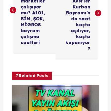
marketler
AVM’ler
ı
çalışıyor
Kurban
mu? A101,
Bayramı’n
g
BİM, ŞOK,
da saat
MİGROS
kaçta
e
bayram
açılıyor,
çalışma
kaçta
z
saatleri
kapanıyor
?
i
n
Related Posts
m
e
s