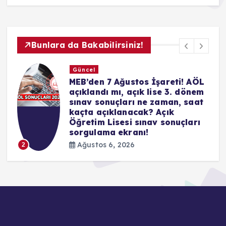
Bunlara da Bakabilirsiniz!
Güncel
L
Hradec Kralove – Beşiktaş maçı
m
hangi kanalda, saat kaçta,
t
şifresiz mi? Hradec Kralove –
Beşiktaş maçı muhtemel 11’ler
Ağustos 6, 2026
3