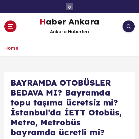
İ
ç
e
Haber Ankara
r
Ankara Haberleri
i
ğ
e
Home
a
t
l
a
BAYRAMDA OTOBÜSLER
BEDAVA MI? Bayramda
topu taşıma ücretsiz mi?
İstanbul’da İETT Otobüs,
Metro, Metrobüs
bayramda ücretli mi?