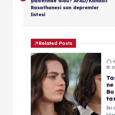
z
şiddetinde oldu? AFAD/Kandilli
Rasathanesi son depremler
listesi
ı
g
Related Posts
e
z
10
i
Ta
ne
n
Bu
ta
m
İki 
kör