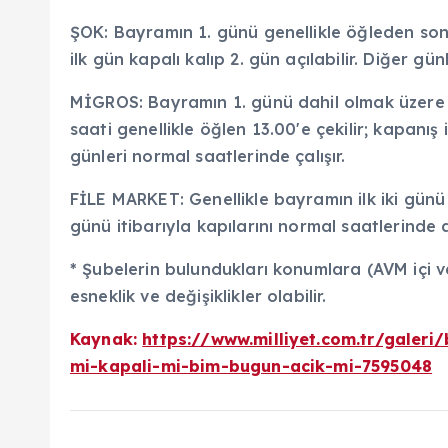
ŞOK: Bayramın 1. günü genellikle öğleden sonr
ilk gün kapalı kalıp 2. gün açılabilir. Diğer gü
MİGROS: Bayramın 1. günü dahil olmak üzere 
saati genellikle öğlen 13.00'e çekilir; kapanı
günleri normal saatlerinde çalışır.
FİLE MARKET: Genellikle bayramın ilk iki günü
günü itibarıyla kapılarını normal saatlerinde 
* Şubelerin bulundukları konumlara (AVM içi v
esneklik ve değişiklikler olabilir.
Kaynak:
https://www.milliyet.com.tr/galer
mi-kapali-mi-bim-bugun-acik-mi-7595048