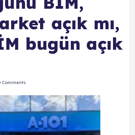
günü BİM,
rket açık mı,
İM bugün açık
 Comments