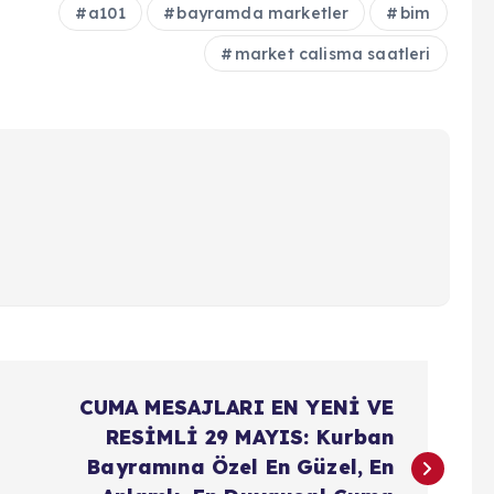
a101
bayramda marketler
bim
market calisma saatleri
CUMA MESAJLARI EN YENİ VE
RESİMLİ 29 MAYIS: Kurban
Bayramına Özel En Güzel, En