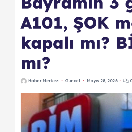
Bayramın 3 
A101, ŞOK ma
kapalı mı? B
mı?
Haber Merkezi
Güncel
Mayıs 28, 2026
0