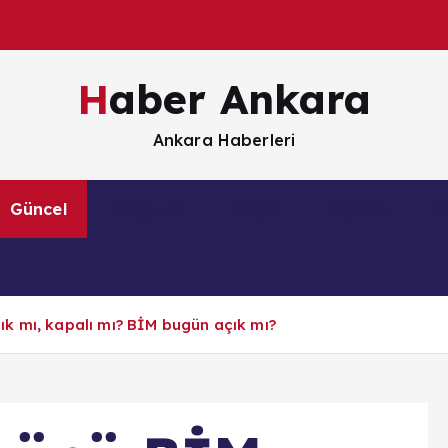
Haber Ankara
Ankara Haberleri
Güncel
Magazin
Sağlık
Siyaset
S
k mı, kapalı mı? BİM bugün açık mı?