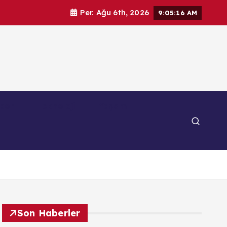
Per. Ağu 6th, 2026
9:05:18 AM
por
Teknoloji
Yaşam
Son Haberler