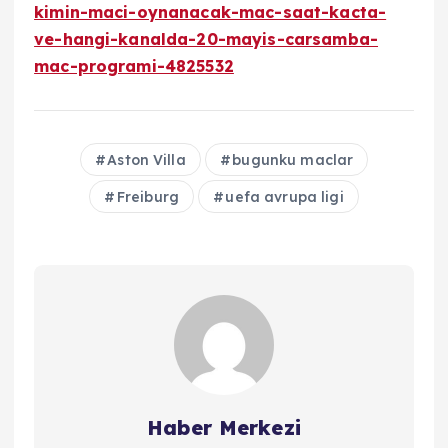
kimin-maci-oynanacak-mac-saat-kacta-
ve-hangi-kanalda-20-mayis-carsamba-
mac-programi-4825532
Aston Villa
bugunku maclar
Freiburg
uefa avrupa ligi
Haber Merkezi