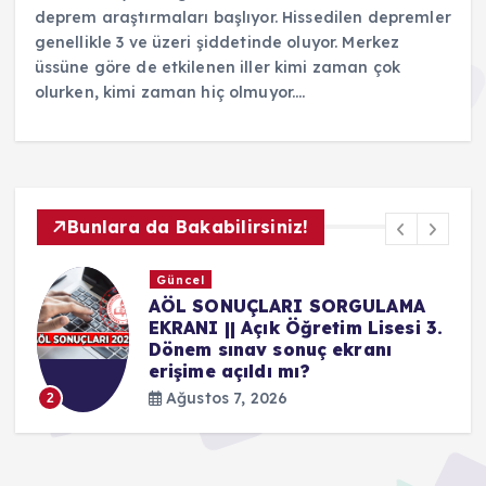
deprem araştırmaları başlıyor. Hissedilen depremler
genellikle 3 ve üzeri şiddetinde oluyor. Merkez
üssüne göre de etkilenen iller kimi zaman çok
olurken, kimi zaman hiç olmuyor.…
Bunlara da Bakabilirsiniz!
Güncel
SORGULAMA
OKULLARA 30 BİN GÜV
etim Lisesi 3.
GÖREVLİSİ! İŞKUR Baş
ç ekranı
ne zaman, nasıl yapılır
Güvenlik Görevlisi baş
şartları nedir?
Ağustos 7, 2026
3