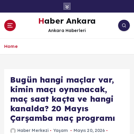
İ
ç
e
Haber Ankara
r
Ankara Haberleri
i
ğ
e
Home
a
t
l
a
Bugün hangi maçlar var,
kimin maçı oynanacak,
maç saat kaçta ve hangi
kanalda? 20 Mayıs
Çarşamba maç programı
Haber Merkezi
Yaşam
Mayıs 20, 2026