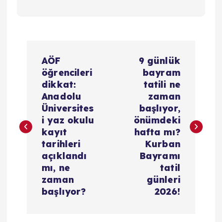
Y
AÖF
9 günlük
a
öğrencileri
bayram
dikkat:
tatili ne
z
Anadolu
zaman
Üniversites
başlıyor,
ı
i yaz okulu
önümdeki
kayıt
hafta mı?
g
tarihleri
Kurban
açıklandı
Bayramı
e
mı, ne
tatil
zaman
günleri
z
başlıyor?
2026!
i