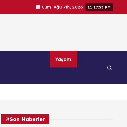
Cum. Ağu 7th, 2026
11:17:55 PM
por
Teknoloji
Yaşam
Son Haberler