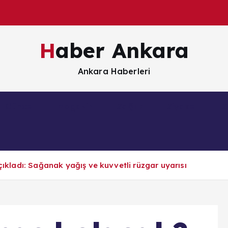
Haber Ankara
Ankara Haberleri
Güncel
Magazin
Sağlık
Siyaset
S
açıkladı: Sağanak yağış ve kuvvetli rüzgar uyarısı