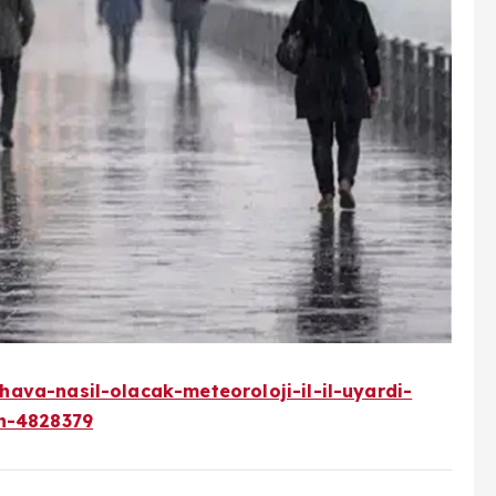
ava-nasil-olacak-meteoroloji-il-il-uyardi-
-h-4828379