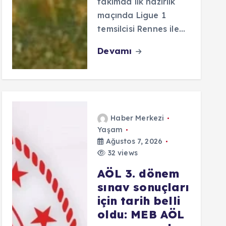
takımda ilk hazırlık
maçında Ligue 1
temsilcisi Rennes ile…
Devamı
Haber Merkezi
Yaşam
Ağustos 7, 2026
32 views
AÖL 3. dönem
sınav sonuçları
için tarih belli
oldu: MEB AÖL