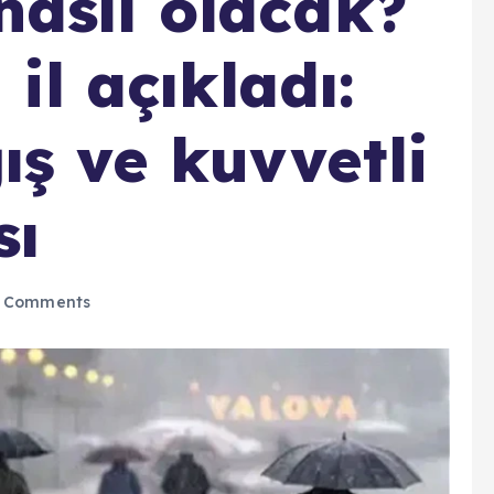
asıl olacak?
 il açıkladı:
ş ve kuvvetli
sı
 Comments