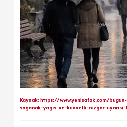
Kaynak:
https://www.yenisafak.com/bugun-h
saganak-yagis-ve-kuvvetli-ruzgar-uyarisi