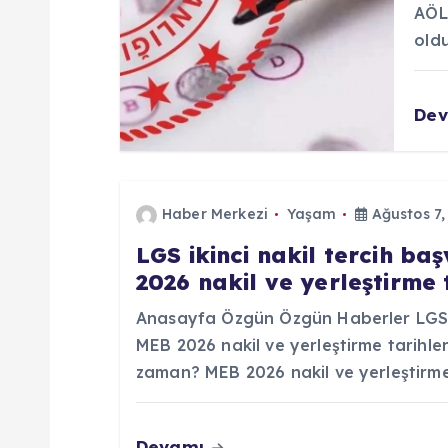
AÖL 
e
old
s
De
i
Haber Merkezi
Yaşam
Ağustos 7,
LGS ikinci nakil tercih b
2026 nakil ve yerleştirme 
Anasayfa Özgün Özgün Haberler LGS ik
MEB 2026 nakil ve yerleştirme tarihleri
zaman? MEB 2026 nakil ve yerleştirme
Devamı