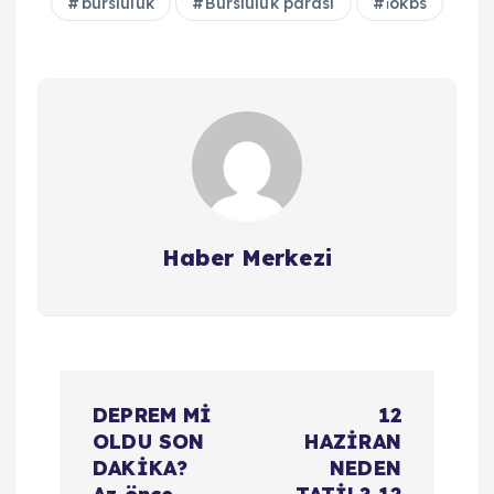
bursluluk
Bursluluk parası
i̇okbs
Haber Merkezi
Y
DEPREM Mİ
12
a
OLDU SON
HAZİRAN
DAKİKA?
NEDEN