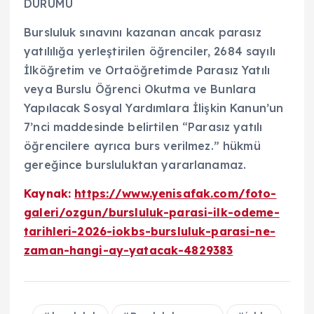
DURUMU
Bursluluk sınavını kazanan ancak parasız
yatılılığa yerleştirilen öğrenciler, 2684 sayılı
İlköğretim ve Ortaöğretimde Parasız Yatılı
veya Burslu Öğrenci Okutma ve Bunlara
Yapılacak Sosyal Yardımlara İlişkin Kanun’un
7’nci maddesinde belirtilen “Parasız yatılı
öğrencilere ayrıca burs verilmez.” hükmü
gereğince bursluluktan yararlanamaz.
Kaynak:
https://www.yenisafak.com/foto-
galeri/ozgun/bursluluk-parasi-ilk-odeme-
tarihleri-2026-iokbs-bursluluk-parasi-ne-
zaman-hangi-ay-yatacak-4829383