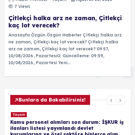
7 views
Çitlekçi halka arz ne zaman, Çitlekçi
kaç lot verecek?
Anasayfa Özgün Özgün Haberler Çitlekçi halka arz
ne zaman, Çitlekçi kaç lot verecek? Çitlekçi halka
arz ne zaman, Çitlekçi kaç lot verecek? 09:57,
10/08/2026, PazartesiG: Güncelleme: 09:59,
10/08/2026, Pazartesi Yeni…
Bunlara da Bakabilirsiniz!
Yaşam
Kamu personel alımları son durum: İŞKUR iş
T
ilanları listesi yayımlandı devlet
Y
kurumlarına ve özel sektöre binlerce alım