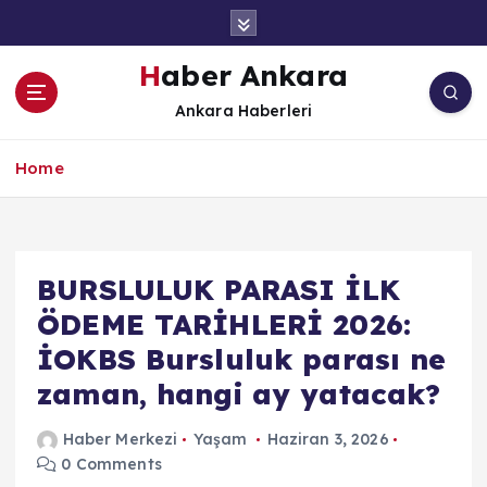
İ
ç
e
Haber Ankara
r
Ankara Haberleri
i
ğ
e
Home
a
t
l
a
BURSLULUK PARASI İLK
ÖDEME TARİHLERİ 2026:
İOKBS Bursluluk parası ne
zaman, hangi ay yatacak?
Haber Merkezi
Yaşam
Haziran 3, 2026
0 Comments