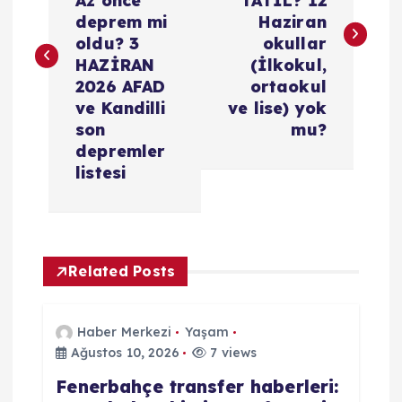
z
Az önce
TATİL? 12
deprem mi
Haziran
ı
oldu? 3
okullar
HAZİRAN
(İlkokul,
g
2026 AFAD
ortaokul
ve Kandilli
ve lise) yok
e
son
mu?
depremler
z
listesi
i
n
Related Posts
m
Haber Merkezi
Yaşam
e
Ağustos 10, 2026
7 views
Fenerbahçe transfer haberleri: