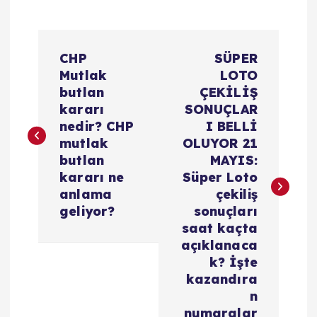
Y
CHP
SÜPER
a
Mutlak
LOTO
butlan
ÇEKİLİŞ
z
kararı
SONUÇLAR
nedir? CHP
I BELLİ
ı
mutlak
OLUYOR 21
butlan
MAYIS:
g
kararı ne
Süper Loto
anlama
çekiliş
e
geliyor?
sonuçları
saat kaçta
z
açıklanaca
k? İşte
i
kazandıra
n
numaralar