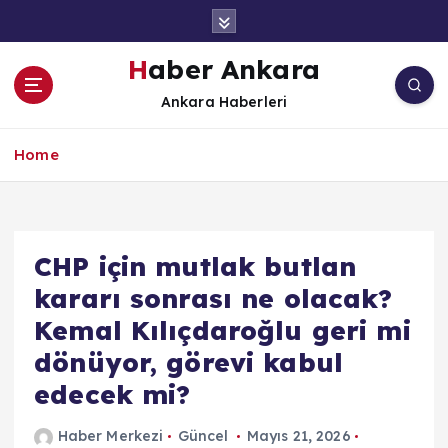
İ
ç
e
Haber Ankara
r
Ankara Haberleri
i
ğ
e
Home
a
t
l
a
CHP için mutlak butlan
kararı sonrası ne olacak?
Kemal Kılıçdaroğlu geri mi
dönüyor, görevi kabul
edecek mi?
Haber Merkezi
Güncel
Mayıs 21, 2026