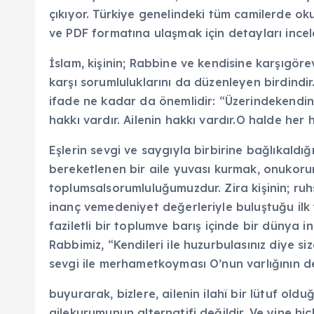
çıkıyor. Türkiye genelindeki tüm camilerde 
ve PDF formatına ulaşmak için detayları inc
İslam, kişinin; Rabbine ve kendisine karşıgöre
karşı sorumluluklarını da düzenleyen birdindir.
ifade ne kadar da önemlidir: “Üzerindekendinin
hakkı vardır. Ailenin hakkı vardır.O halde her 
Eşlerin sevgi ve saygıyla birbirine bağlıkaldı
bereketlenen bir aile yuvası kurmak, onukor
toplumsalsorumluluğumuzdur. Zira kişinin; ruh
inanç vemedeniyet değerleriyle buluştuğu ilk y
faziletli bir toplumve barış içinde bir dünya
Rabbimiz, “Kendileri ile huzurbulasınız diye 
sevgi ile merhametkoyması O’nun varlığının de
buyurarak, bizlere, ailenin ilahî bir lütuf old
ailekurumunun alternatifi değildir. Ve yine hi