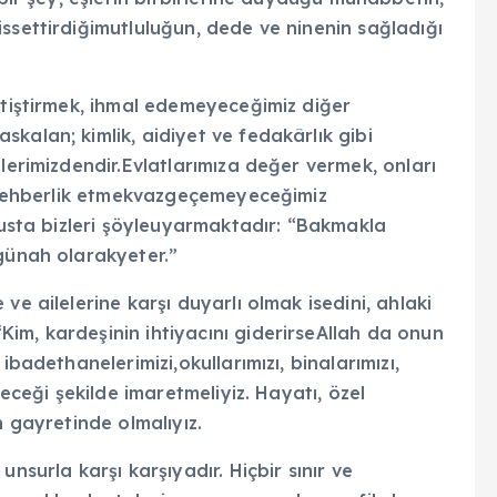
ssettirdiğimutluluğun, dede ve ninenin sağladığı
etiştirmek, ihmal edemeyeceğimiz diğer
kalan; kimlik, aidiyet ve fedakârlık gibi
lerimizdendir.Evlatlarımıza değer vermek, onları
ne rehberlik etmekvazgeçemeyeceğimiz
ususta bizleri şöyleuyarmaktadır: “Bakmakla
 günah olarakyeter.”
ve ailelerine karşı duyarlı olmak isedini, ahlaki
im, kardeşinin ihtiyacını giderirseAllah da onun
ibadethanelerimizi,okullarımızı, binalarımızı,
leceği şekilde imaretmeliyiz. Hayatı, özel
n gayretinde olmalıyız.
nsurla karşı karşıyadır. Hiçbir sınır ve