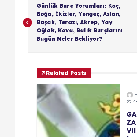
Y
Günlük Burç Yorumları: Koç,
a
Boğa, İkizler, Yengeç, Aslan,
Başak, Terazi, Akrep, Yay,
z
Oğlak, Kova, Balık Burçlarını
Bugün Neler Bekliyor?
ı
g
Related Posts
e
z
44
GA
i
Z
Vi