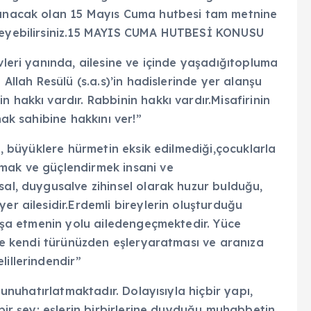
okunacak olan 15 Mayıs Cuma hutbesi tam metnine
eleyebilirsiniz.15 MAYIS CUMA HUTBESİ KONUSU
vleri yanında, ailesine ve içinde yaşadığıtopluma
 Allah Resûlü (s.a.s)’in hadislerinde yer alanşu
 hakkı vardır. Rabbinin hakkı vardır.Misafirinin
hak sahibine hakkını ver!”
ğı, büyüklere hürmetin eksik edilmediği,çocuklarla
umak ve güçlendirmek insani ve
sal, duygusalve zihinsel olarak huzur bulduğu,
er ailesidir.Erdemli bireylerin oluşturduğu
 inşa etmenin yolu ailedengeçmektedir. Yüce
size kendi türünüzden eşleryaratması ve aranıza
lillerindendir”
uğunuhatırlatmaktadır. Dolayısıyla hiçbir yapı,
çbir şey; eşlerin birbirlerine duyduğu muhabbetin,