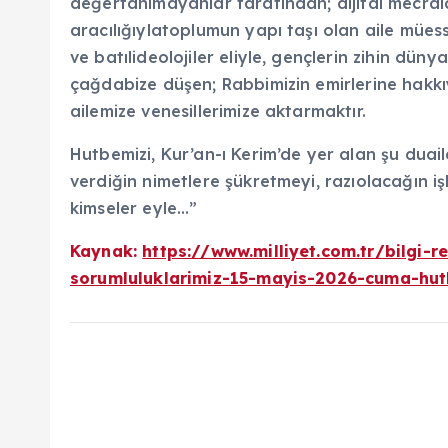
değertanımayanlar tarafından; dijital mecrala
aracılığıylatoplumun yapı taşı olan aile mües
ve batılideolojiler eliyle, gençlerin zihin düny
çağdabize düşen; Rabbimizin emirlerine hakkı
ailemize venesillerimize aktarmaktır.
Hutbemizi, Kur’an-ı Kerim’de yer alan şu dua
verdiğin nimetlere şükretmeyi, razıolacağın iş
kimseler eyle…”
Kaynak:
https://www.milliyet.com.tr/bilgi-
sorumluluklarimiz-15-mayis-2026-cuma-hu