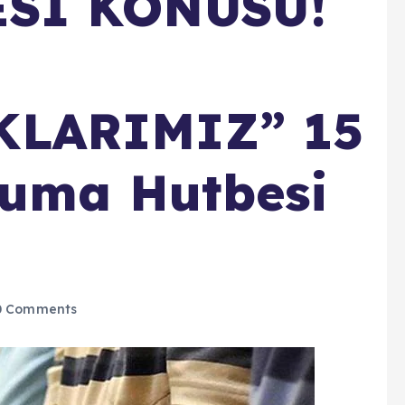
Sİ KONUSU!
L
LARIMIZ” 15
Cuma Hutbesi
 Comments