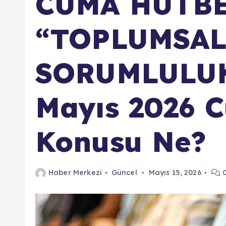
CUMA HUTBE
“TOPLUMSA
SORUMLULUK
Mayıs 2026 
Konusu Ne?
Haber Merkezi
Güncel
Mayıs 15, 2026
0