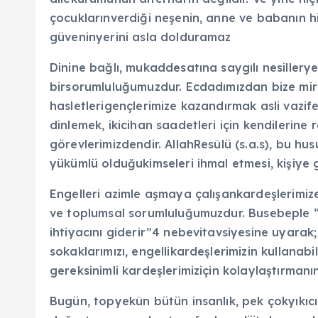
çocuklarınverdiği neşenin, anne ve babanın hi
güveninyerini asla dolduramaz
Dinine bağlı, mukaddesatına saygılı nesillery
birsorumluluğumuzdur. Ecdadımızdan bize miras
hasletlerigençlerimize kazandırmak asli vazife
dinlemek, ikicihan saadetleri için kendileri
görevlerimizdendir. AllahResûlü (s.a.s), bu h
yükümlü olduğukimseleri ihmal etmesi, kişiye
Engelleri azimle aşmaya çalışankardeşlerimize 
ve toplumsal sorumluluğumuzdur. Busebeple “K
ihtiyacını giderir”4 nebevitavsiyesine uyarak; 
sokaklarımızı, engellikardeşlerimizin kullanabi
gereksinimli kardeşlerimiziçin kolaylaştırmanı
Bugün, topyekûn bütün insanlık, pek çokyıkıcı u