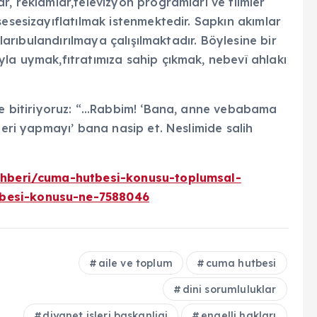
r, reklamlar,televizyon programları ve filmler
sesesizayıflatılmak istenmektedir. Sapkın akımlar
alarıbulandırılmaya çalışılmaktadır. Böylesine bir
yla uymak,fıtratımıza sahip çıkmak, nebevî ahlakı
ile bitiriyoruz: “…Rabbim! ‘Bana, anne vebabama
leri yapmayı’ bana nasip et. Neslimide salih
rehberi/cuma-hutbesi-konusu-toplumsal-
tbesi-konusu-ne-7588046
aile ve toplum
cuma hutbesi
dini sorumluluklar
diyanet isleri baskanligi
engelli hakları