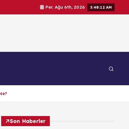
Per. Ağu 6th, 2026
3:48:13 AM
por
Teknoloji
Yaşam
Ne?
Son Haberler