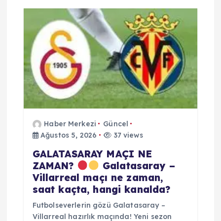
z
i
n
m
e
Haber Merkezi
Güncel
s
Ağustos 5, 2026
37 views
i
GALATASARAY MAÇI NE
ZAMAN?
Galatasaray –
Villarreal maçı ne zaman,
saat kaçta, hangi kanalda?
Futbolseverlerin gözü Galatasaray –
Villarreal hazırlık maçında! Yeni sezon