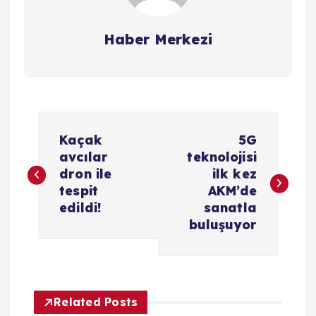
Haber Merkezi
Y
Kaçak
5G
a
avcılar
teknolojisi
dron ile
ilk kez
z
tespit
AKM’de
edildi!
sanatla
ı
buluşuyor
g
e
Related Posts