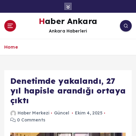
İ
ç
e
Haber Ankara
r
Ankara Haberleri
i
ğ
e
Home
a
t
l
a
Denetimde yakalandı, 27
yıl hapisle arandığı ortaya
çıktı
Haber Merkezi
Güncel
Ekim 4, 2025
0 Comments