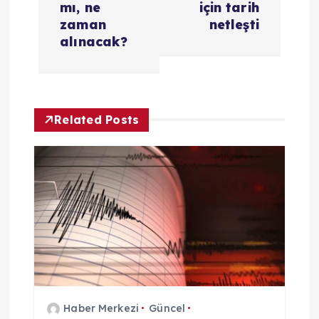
mı, ne
için tarih
i
zaman
netleşti
alınacak?
n
m
Related Posts
e
s
i
Haber Merkezi
Güncel