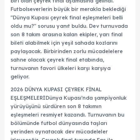
biri olan çeyrek final aşamasına gelindi.
Futbolseverlerin büyük bir merakla beklediği
"Dünya Kupası çeyrek final eşleşmeleri belli
oldu mu?" sorusu yanıt buldu. Dev turnuvada
son 8 takım arasına kalan ekipler, yarı final
bileti alabilmek için yeşil sahada kozlarını
paylaşacak. Birbirinden zorlu mücadelelere
sahne olacak çeyrek final etabında,
turnuvanın favori ülkeleri karşı karşıya
geliyor.
2026 DÜNYA KUPASI ÇEYREK FİNAL
EŞLEŞMELERİDünya Kupası’nda şampiyonluk
yürüyüşünü sürdüren son 8 takımın
eşleşmeleri resmiyet kazandı. Turnuvanın bu
bölümünde futbol dünyasında taşları
yerinden oynatacak dev mücadeleler
izleyeceğiz. Çeyrek final turunda Fas ile