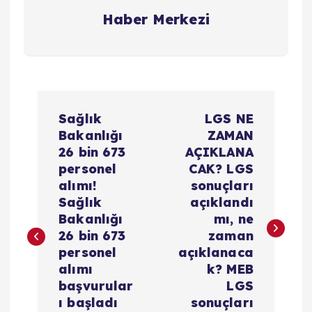
Haber Merkezi
Y
Sağlık
LGS NE
a
Bakanlığı
ZAMAN
26 bin 673
AÇIKLANA
z
personel
CAK? LGS
alımı!
sonuçları
ı
Sağlık
açıklandı
Bakanlığı
mı, ne
g
26 bin 673
zaman
personel
açıklanaca
e
alımı
k? MEB
başvurular
LGS
z
ı başladı
sonuçları