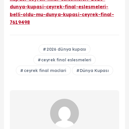
dunya-kupasi-ceyrek-final-eslesmeleri-
belli-oldu-mu-dunya-kupasi-ceyrek-final-
7619498
2026 dünya kupası
ceyrek final eslesmeleri
ceyrek final maclari
Dünya Kupası