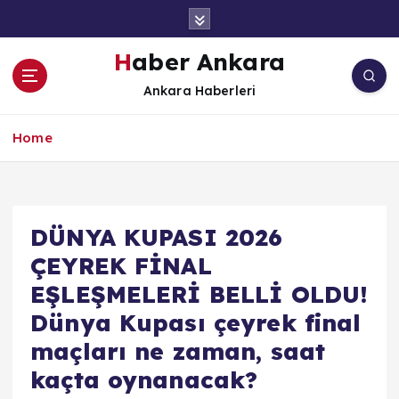
İ
ç
e
Haber Ankara
r
Ankara Haberleri
i
ğ
e
Home
a
t
l
a
DÜNYA KUPASI 2026
ÇEYREK FİNAL
EŞLEŞMELERİ BELLİ OLDU!
Dünya Kupası çeyrek final
maçları ne zaman, saat
kaçta oynanacak?