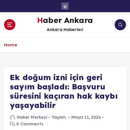
İ
ç
e
Haber Ankara
r
Ankara Haberleri
i
ğ
e
Home
a
t
l
a
Ek doğum izni için geri
sayım başladı: Başvuru
süresini kaçıran hak kaybı
yaşayabilir
Haber Merkezi
Yaşam
Mayıs 11, 2026
0 Comments