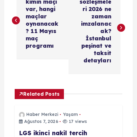
a
kimin maçı
sözleşmele
var, hangi
ri 2026 ne
z
maçlar
zaman
oynanacak
imzalanac
ı
? 11 Mayıs
ak?
maç
İstanbul
g
programı
peşinat ve
taksit
e
detayları
z
i
Related Posts
n
Haber Merkezi
Yaşam
m
Ağustos 7, 2026
17 views
LGS ikinci nakil tercih