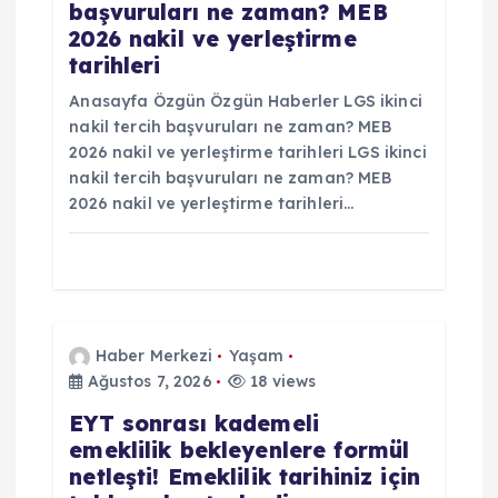
e
başvuruları ne zaman? MEB
2026 nakil ve yerleştirme
s
tarihleri
i
Anasayfa Özgün Özgün Haberler LGS ikinci
nakil tercih başvuruları ne zaman? MEB
2026 nakil ve yerleştirme tarihleri LGS ikinci
nakil tercih başvuruları ne zaman? MEB
2026 nakil ve yerleştirme tarihleri…
Haber Merkezi
Yaşam
Ağustos 7, 2026
18 views
EYT sonrası kademeli
emeklilik bekleyenlere formül
netleşti! Emeklilik tarihiniz için