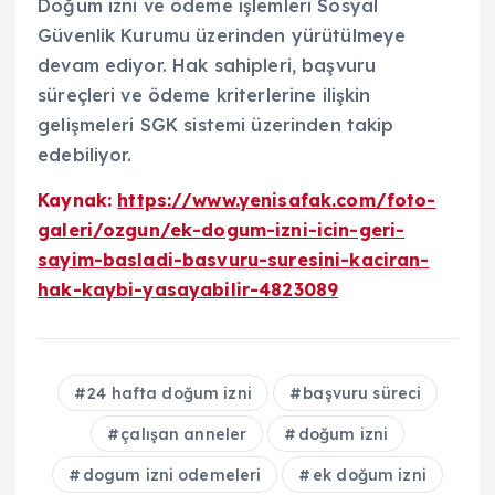
Doğum izni ve ödeme işlemleri Sosyal
Güvenlik Kurumu üzerinden yürütülmeye
devam ediyor. Hak sahipleri, başvuru
süreçleri ve ödeme kriterlerine ilişkin
gelişmeleri SGK sistemi üzerinden takip
edebiliyor.
Kaynak:
https://www.yenisafak.com/foto-
galeri/ozgun/ek-dogum-izni-icin-geri-
sayim-basladi-basvuru-suresini-kaciran-
hak-kaybi-yasayabilir-4823089
24 hafta doğum izni
başvuru süreci
çalışan anneler
doğum izni
dogum izni odemeleri
ek doğum izni