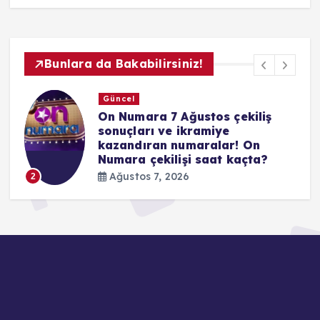
Bunlara da Bakabilirsiniz!
Güncel
Ya
On Numara 7 Ağustos çekiliş
YKS
sonuçları ve ikramiye
yar
kazandıran numaralar! On
yer
Numara çekilişi saat kaçta?
Ağ
Ağustos 7, 2026
2