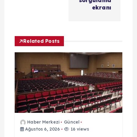
z
sorgulama
ekranı
i
n
Related Posts
m
e
s
i
Haber Merkezi
Güncel
Ağustos 6, 2026
16 views