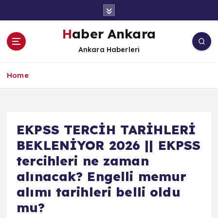
İ
ç
e
Haber Ankara
r
Ankara Haberleri
i
ğ
e
Home
a
t
l
a
EKPSS TERCİH TARİHLERİ
BEKLENİYOR 2026 || EKPSS
tercihleri ne zaman
alınacak? Engelli memur
alımı tarihleri belli oldu
mu?