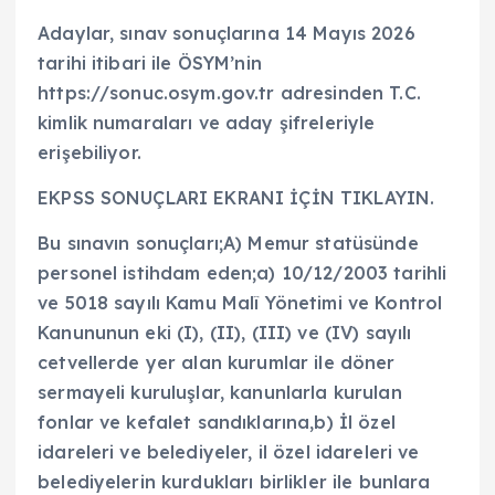
Adaylar, sınav sonuçlarına 14 Mayıs 2026
tarihi itibari ile ÖSYM’nin
https://sonuc.osym.gov.tr adresinden T.C.
kimlik numaraları ve aday şifreleriyle
erişebiliyor.
EKPSS SONUÇLARI EKRANI İÇİN TIKLAYIN.
Bu sınavın sonuçları;A) Memur statüsünde
personel istihdam eden;a) 10/12/2003 tarihli
ve 5018 sayılı Kamu Malî Yönetimi ve Kontrol
Kanununun eki (I), (II), (III) ve (IV) sayılı
cetvellerde yer alan kurumlar ile döner
sermayeli kuruluşlar, kanunlarla kurulan
fonlar ve kefalet sandıklarına,b) İl özel
idareleri ve belediyeler, il özel idareleri ve
belediyelerin kurdukları birlikler ile bunlara