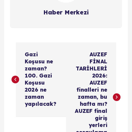
Haber Merkezi
Y
Gazi
AUZEF
a
Koşusu ne
FİNAL
zaman?
TARİHLERİ
z
100. Gazi
2026:
Koşusu
AUZEF
ı
2026 ne
finalleri ne
zaman
zaman, bu
g
yapılacak?
hafta mı?
AUZEF final
e
giriş
yerleri