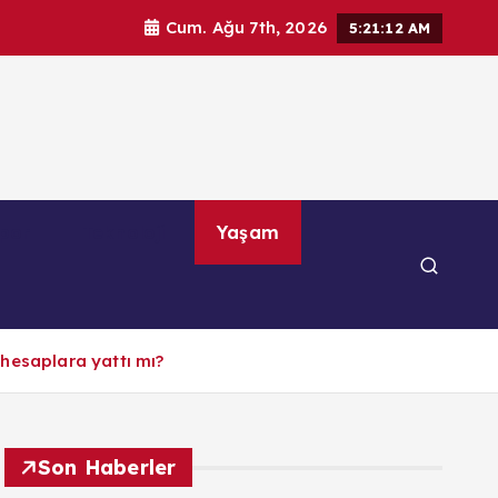
Cum. Ağu 7th, 2026
5:21:13 AM
por
Teknoloji
Yaşam
hesaplara yattı mı?
Son Haberler