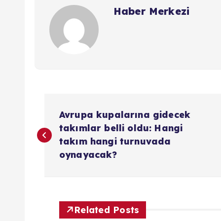
Haber Merkezi
Y
Avrupa kupalarına gidecek
a
takımlar belli oldu: Hangi
takım hangi turnuvada
z
oynayacak?
ı
g
Related Posts