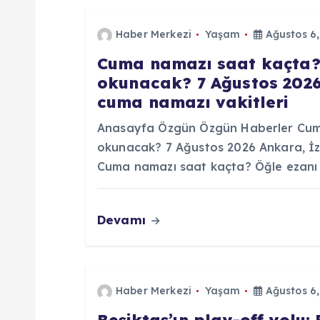
e
Haber Merkezi
Yaşam
Ağustos 6,
Cuma namazı saat kaçta?
z
okunacak? 7 Ağustos 2026 A
cuma namazı vakitleri
i
Anasayfa Özgün Özgün Haberler Cuma
n
okunacak? 7 Ağustos 2026 Ankara, İzmi
Cuma namazı saat kaçta? Öğle ezanı
m
Devamı
e
s
Haber Merkezi
Yaşam
Ağustos 6,
i
Beşiktaş’ın play-off yolu: