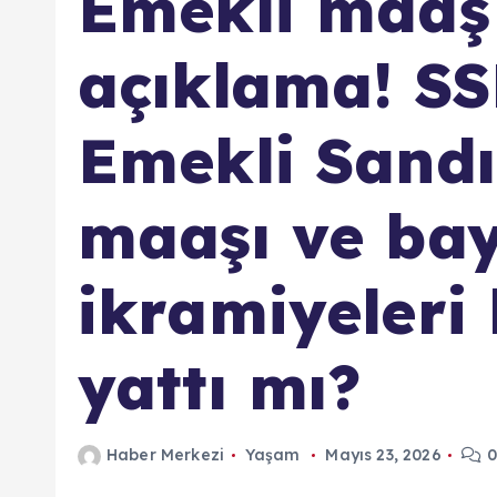
Emekli maaş 
açıklama! S
Emekli Sandı
maaşı ve ba
ikramiyeleri
yattı mı?
Haber Merkezi
Yaşam
Mayıs 23, 2026
0