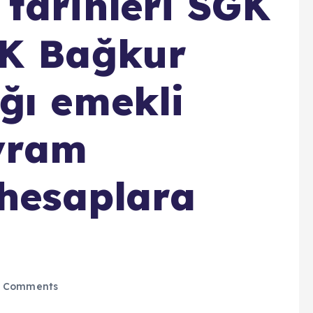
tarihleri SGK
SK Bağkur
ğı emekli
yram
 hesaplara
 Comments