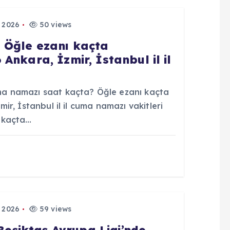
 2026
50 views
 Öğle ezanı kaçta
nkara, İzmir, İstanbul il il
 namazı saat kaçta? Öğle ezanı kaçta
r, İstanbul il il cuma namazı vakitleri
 kaçta…
 2026
59 views
 Beşiktaş Avrupa Ligi’nde