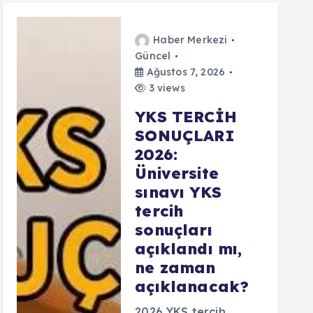
Haber Merkezi
Güncel
Ağustos 7, 2026
3 views
YKS TERCİH
SONUÇLARI
2026:
Üniversite
sınavı YKS
tercih
sonuçları
açıklandı mı,
ne zaman
açıklanacak?
2026 YKS tercih