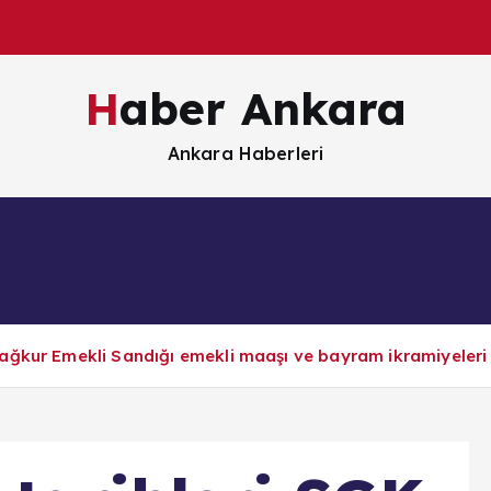
Haber Ankara
Ankara Haberleri
Güncel
Magazin
Sağlık
Siyaset
S
ağkur Emekli Sandığı emekli maaşı ve bayram ikramiyeleri 