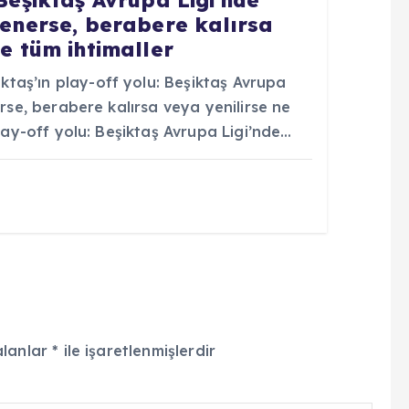
yenerse, berabere kalırsa
te tüm ihtimaller
taş’ın play-off yolu: Beşiktaş Avrupa
erse, berabere kalırsa veya yenilirse ne
play-off yolu: Beşiktaş Avrupa Ligi’nde…
alanlar
*
ile işaretlenmişlerdir