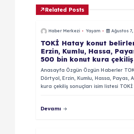
g
Related Posts
e
Haber Merkezi
Yaşam
Ağustos 7,
z
TOKİ Hatay konut belirlem
Erzin, Kumlu, Hassa, Paya
i
500 bin konut kura çekiliş 
n
Anasayfa Özgün Özgün Haberler TOKİ 
Dörtyol, Erzin, Kumlu, Hassa, Payas, 
m
kura çekiliş sonuçları isim listesi TO
e
Devamı
s