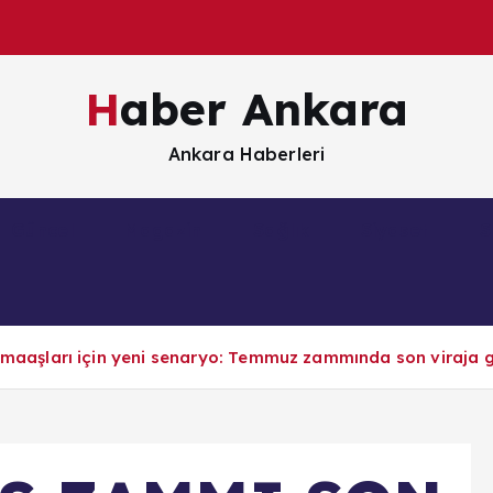
Haber Ankara
Ankara Haberleri
Güncel
Magazin
Sağlık
Siyaset
S
şları için yeni senaryo: Temmuz zammında son viraja gi