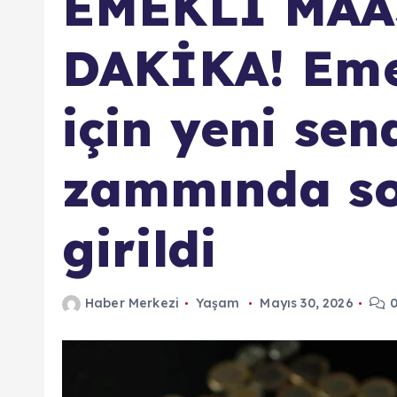
EMEKLİ MAA
DAKİKA! Eme
için yeni se
zammında so
girildi
Haber Merkezi
Yaşam
Mayıs 30, 2026
0