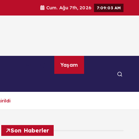
Cum. Ağu 7th, 2026
7:09:04 AM
por
Teknoloji
Yaşam
rildi
Son Haberler