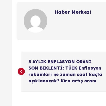
Haber Merkezi
Y
5 AYLIK ENFLASYON ORANI
a
SON BEKLENTİ: TÜİK Enflasyon
rakamları ne zaman saat kaçta
z
açıklanacak? Kira artış oranı
ı