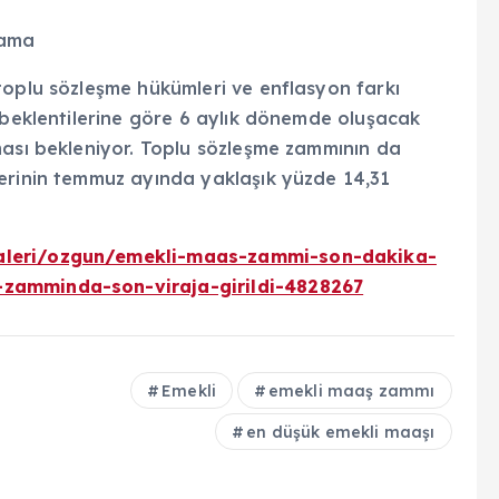
lama
toplu sözleşme hükümleri ve enflasyon farkı
 beklentilerine göre 6 aylık dönemde oluşacak
ması bekleniyor. Toplu sözleşme zammının da
erinin temmuz ayında yaklaşık yüzde 14,31
galeri/ozgun/emekli-maas-zammi-son-dakika-
-zamminda-son-viraja-girildi-4828267
Emekli
emekli maaş zammı
en düşük emekli maaşı