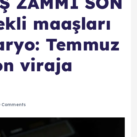
Ş ZAMMI SON
kli maaşları
naryo: Temmuz
n viraja
 Comments