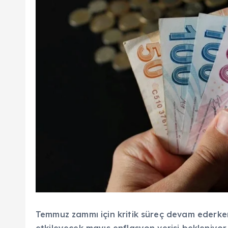
Temmuz zammı için kritik süreç devam ederke
etkileyecek mayıs enflasyon verisi bekleniyor.