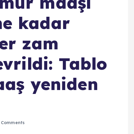
mur maaşı
e kadar
ler zam
vrildi: Tablo
aaş yeniden
 Comments