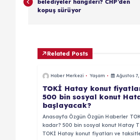
a
belediyeler hangileri? CHP’den
kopuş sürüyor
z
ı
g
Related Posts
e
Haber Merkezi
Yaşam
Ağustos 7,
TOKİ Hatay konut fiyatlar
z
500 bin sosyal konut Ha
başlayacak?
i
Anasayfa Özgün Özgün Haberler TOKİ 
n
kadar? 500 bin sosyal konut Hatay 
TOKİ Hatay konut fiyatları ve taksitl