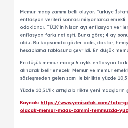
Memur maaş zammı belli oluyor. Türkiye İstati
enflasyon verileri sonrası milyonlarca emekl
odaklandı. TÜİK’in Nisan ayı enflasyon veril
enflasyon farkı netleşti. Buna göre; 4 ay so
oldu. Bu kapsamda gözler polis, doktor, he
hesaplama tablosuna çevrildi. En düşük mem
En düşük memur maaşı 6 aylık enflasyon farkı
alınarak belirlenecek. Memur ve memur emeklil
sözleşmeden gelen zam ile birlikte yüzde 10,
Yüzde 10,51'lik artışla birlikte yeni maaşların
Kaynak:
https://www.yenisafak.com/foto-
olacak-memur-maas-zammi-temmuzda-yuz