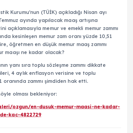
stik Kurumu’nun (TÜİK) açıkladığı Nisan ayı
i Temmuz ayında yapılacak maaş artışına
erini açıklamasıyla memur ve emekli memur zammı
nunda kesinleşen memur zam oranı yüzde 10,51
mşire, öğretmen en düşük memur maaş zammı
ur maaşı ne kadar olacak?
nın yanı sıra toplu sözleşme zammı dikkate
eri, 4 aylık enflasyon verisine ve toplu
51 oranında zammı şimdiden hak etti.
 şöyle olması bekleniyor:
galeri/ozgun/en-dusuk-memur-maasi-ne-kadar-
de-kac-4822729