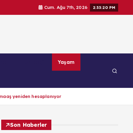
Cum. Ağu 7th, 2026
2:33:22 PM
por
Teknoloji
Yaşam
 maaş yeniden hesaplanıyor
Son Haberler