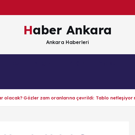
Haber Ankara
Ankara Haberleri
Güncel
Magazin
Sağlık
Siyaset
S
olacak? Gözler zam oranlarına çevrildi: Tablo netleşiyor