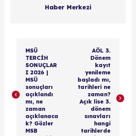
Haber Merkezi
Y
MSÜ
AÖL 3.
a
TERCİH
Dönem
SONUÇLAR
kayıt
z
I 2026 |
yenileme
MSÜ
başladı mı,
ı
sonuçları
tarihleri ne
açıklandı
zaman?
g
mı, ne
Açık lise 3.
zaman
dönem
e
açıklanaca
sınavları
k? Gözler
hangi
z
MSB
tarihlerde