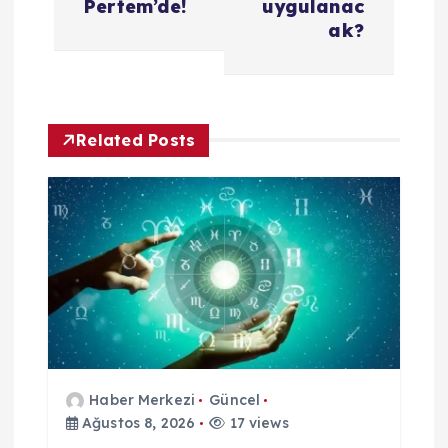
Pertem’de!
uygulanac
i
ak?
n
m
Related Posts
e
s
i
Haber Merkezi
Güncel
Ağustos 8, 2026
17 views