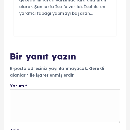
gecede ilk turda yarışmacılara ana ürün
olarak Şanlıurfa İsot'u verildi. İsot ile en
yaratıcı tabağı yapmayı başaran…
Bir yanıt yazın
E-posta adresiniz yayınlanmayacak.
Gerekli
alanlar
*
ile işaretlenmişlerdir
Yorum
*