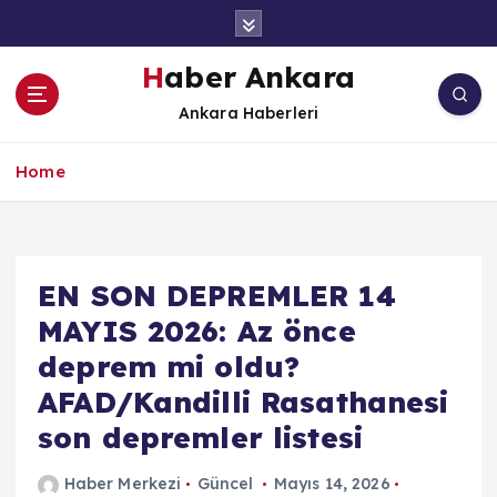
İ
ç
e
Haber Ankara
r
Ankara Haberleri
i
ğ
e
Home
a
t
l
a
EN SON DEPREMLER 14
MAYIS 2026: Az önce
deprem mi oldu?
AFAD/Kandilli Rasathanesi
son depremler listesi
Haber Merkezi
Güncel
Mayıs 14, 2026