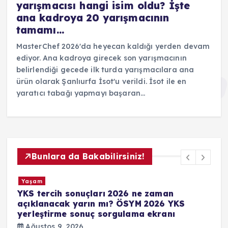
yarışmacısı hangi isim oldu? İşte
ana kadroya 20 yarışmacının
tamamı…
MasterChef 2026'da heyecan kaldığı yerden devam
ediyor. Ana kadroya girecek son yarışmacının
belirlendiği gecede ilk turda yarışmacılara ana
ürün olarak Şanlıurfa İsot'u verildi. İsot ile en
yaratıcı tabağı yapmayı başaran…
Bunlara da Bakabilirsiniz!
Yaşam
onuçları 2026 ne zaman
Menderes Belediyes
yarın mı? ÖSYM 2026 YKS
nasıl, çoğunluk ki
sonuç sorgulama ekranı
Ağustos 9, 2026
26