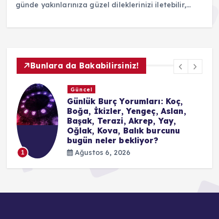
günde yakınlarınıza güzel dileklerinizi iletebilir,…
Bunlara da Bakabilirsiniz!
Yaşam
Beşiktaş’ın play-off yolu: Beşiktaş Avrupa
Ligi’nde nasıl tur atlar? Beşiktaş yenerse,
berabere kalırsa veya yenilirse ne olur?
İşte tüm ihtimaller
Ağustos 6, 2026