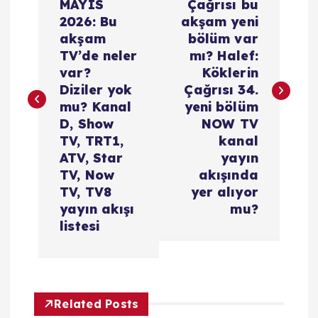
MAYIS
Çağrısı bu
z
2026: Bu
akşam yeni
akşam
bölüm var
ı
TV’de neler
mı? Halef:
var?
Köklerin
g
Diziler yok
Çağrısı 34.
mu? Kanal
yeni bölüm
e
D, Show
NOW TV
TV, TRT1,
kanal
z
ATV, Star
yayın
TV, Now
akışında
i
TV, TV8
yer alıyor
yayın akışı
mu?
listesi
n
m
e
Related Posts