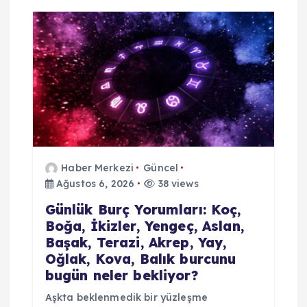
s
i
Haber Merkezi
Güncel
Ağustos 6, 2026
38 views
Günlük Burç Yorumları: Koç,
Boğa, İkizler, Yengeç, Aslan,
Başak, Terazi, Akrep, Yay,
Oğlak, Kova, Balık burcunu
bugün neler bekliyor?
Aşkta beklenmedik bir yüzleşme