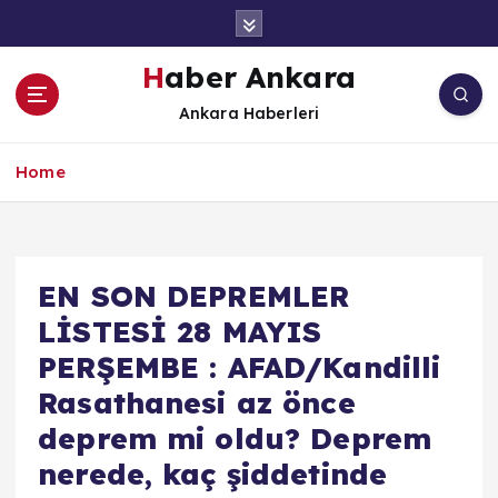
İ
ç
e
Haber Ankara
r
Ankara Haberleri
i
ğ
e
Home
a
t
l
a
EN SON DEPREMLER
LİSTESİ 28 MAYIS
PERŞEMBE : AFAD/Kandilli
Rasathanesi az önce
deprem mi oldu? Deprem
nerede, kaç şiddetinde