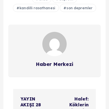
kandilli rasathanesi
son depremler
Haber Merkezi
Y
YAYIN
Halef:
a
AKIŞI 28
Köklerin