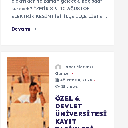
elektrikler ne zaman gelecek, kaç saat
sürecek? İZMİR 8-9-10 AĞUSTOS
ELEKTRİK KESİNTİSİ İLÇE İLÇE LİSTE!…
Devamı
Haber Merkezi
Güncel
Ağustos 8, 2026
13 views
ÖZEL &
DEVLET
ÜNİVERSİTESİ
KAYIT