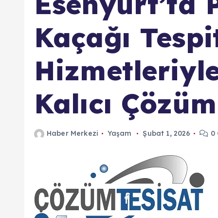
Esenyurt’ta 
Kaçağı Tespi
Hizmetleriyl
Kalıcı Çözüm
Haber Merkezi
Yaşam
Şubat 1, 2026
0 