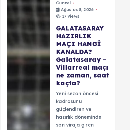
Güncel
Ağustos 8, 2026
17 views
GALATASARAY
HAZIRLIK
MAÇI HANGİ
KANALDA?
Galatasaray –
Villarreal maçı
ne zaman, saat
kaçta?
Yeni sezon öncesi
kadrosunu
güçlendiren ve
hazırlık döneminde
son viraja giren