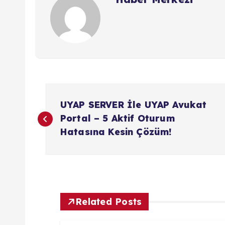
Y
UYAP SERVER İle UYAP Avukat
a
Portal – 5 Aktif Oturum
Hatasına Kesin Çözüm!
z
ı
g
Related Posts