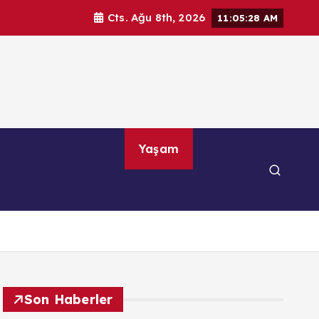
Cts. Ağu 8th, 2026
11:05:29 AM
por
Teknoloji
Yaşam
Son Haberler