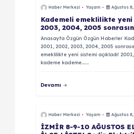
e
Haber Merkezi
Yaşam
Ağustos 8,
Kademeli emeklilikte yeni 
z
2003, 2004, 2005 sonras
i
Anasayfa Özgün Özgün Haberler Kademe
2001, 2002, 2003, 2004, 2005 sonra
n
emeklilikte yeni sistemi açıkladı! 200
kademe kademe……
m
Devamı
e
s
Haber Merkezi
Yaşam
Ağustos 8,
i
İZMİR 8-9-10 AĞUSTOS E