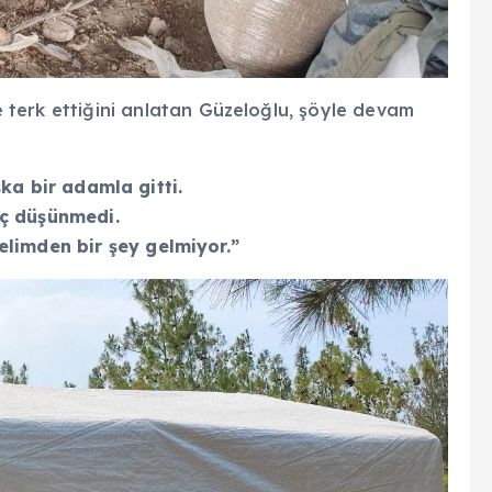
ce terk ettiğini anlatan Güzeloğlu, şöyle devam
ka bir adamla gitti.
ç dü
ş
ünmedi.
elimden bir
şey gelmiyor.”