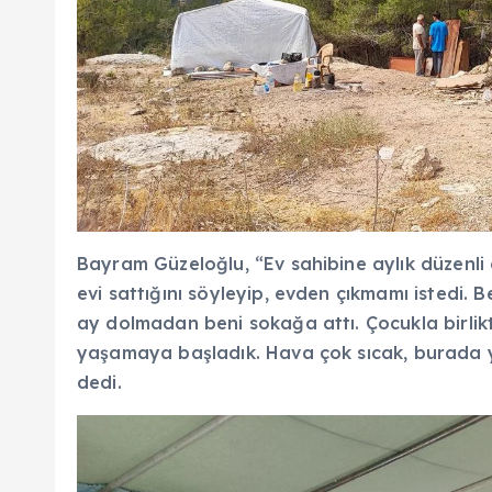
Bayram G
üzelo
ğlu, “Ev sahibine aylık d
üzenli
evi satt
ığını s
öyleyip, evden ç
ıkmamı istedi. 
ay dolmadan beni soka
ğa attı.
Çocukla birli
yaşamaya başladık. Hava
çok s
ıcak, burada
dedi.