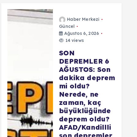
Haber Merkezi
Güncel
Ağustos 6, 2026
14 views
SON
DEPREMLER 6
AĞUSTOS: Son
dakika deprem
mi oldu?
Nerede, ne
zaman, kaç
büyüklüğünde
deprem oldu?
AFAD/Kandillli
son depremler