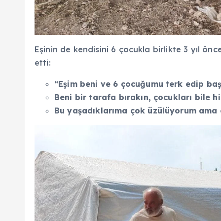
Eşinin de kendisini 6 çocukla birlikte 3 yıl ön
etti:
“E
şim beni ve 6
çocu
ğumu terk edip baş
Beni bir tarafa bırakın,
çocuklar
ı bile hi
Bu ya
şadıklarıma
çok üzülüyorum ama 