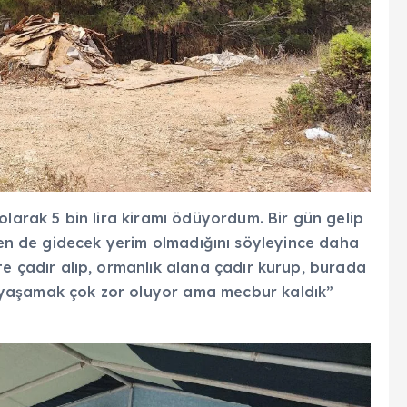
 olarak 5 bin lira kiram
ı
ödüyordum. Bir gün gelip
Ben de gidecek yerim olmadığını s
öyleyince daha
kte çad
ır alıp, ormanlık alana
çad
ır kurup, burada
 yaşamak
çok zor oluyor ama mecbur kald
ık”