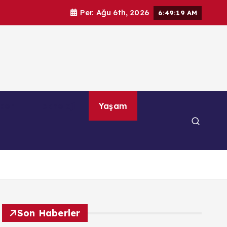
Per. Ağu 6th, 2026
6:49:21 AM
por
Teknoloji
Yaşam
Son Haberler