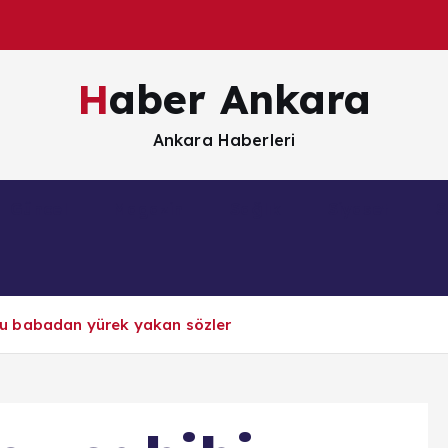
Haber Ankara
Ankara Haberleri
Güncel
Magazin
Sağlık
Siyaset
S
uklu babadan yürek yakan sözler