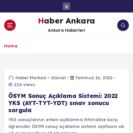
İ
ç
e
Haber Ankara
r
Ankara Haberleri
i
ğ
e
Home
a
t
l
a
Haber Merkezi
Güncel
Temmuz 16, 2022
224 views
ÖSYM Sonuç Açıklama Sistemi: 2022
YKS (AYT-TYT-YDT) sınav sonucu
sorgula
YKS sonuçlarının erken açıklanma ihtimaline karşı
öğrenciler ÖSYM sonuç açıklama sistemi sayfasını sık