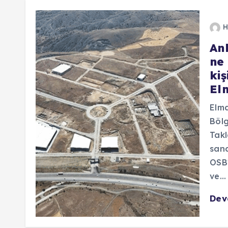
H
An
ne 
ki
El
Elma
Bölg
Takl
sana
OSB'
ve…
De