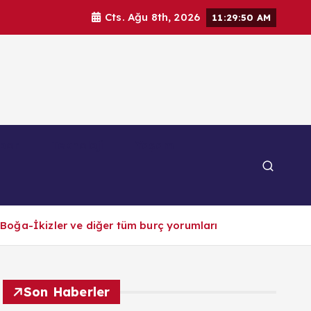
Cts. Ağu 8th, 2026
11:29:52 AM
por
Teknoloji
Yaşam
Boğa-İkizler ve diğer tüm burç yorumları
Son Haberler