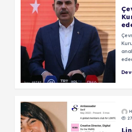
Çe
Ku
ed
Çevr
Kur
anah
edec
De
H
27
Lin