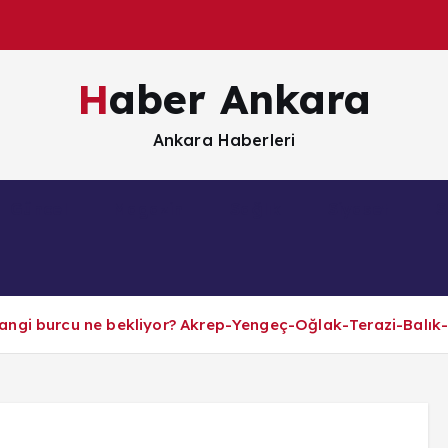
Haber Ankara
Ankara Haberleri
Güncel
Magazin
Sağlık
Siyaset
S
angi burcu ne bekliyor? Akrep-Yengeç-Oğlak-Terazi-Balık-