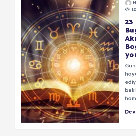
H
10
23
Bu
Ak
Bo
yo
Günl
haya
ediy
bekl
haml
De