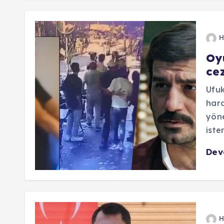
H
Oy
cez
Ufuk
hara
yöne
iste
De
H