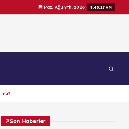
Paz. Ağu 9th, 2026
9:45:28 AM
por
Teknoloji
Yaşam
k mu?
Son Haberler