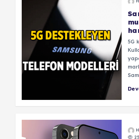
H
Sa
mu
han
5G k
Kull
yapa
mark
Sam
De
H
25