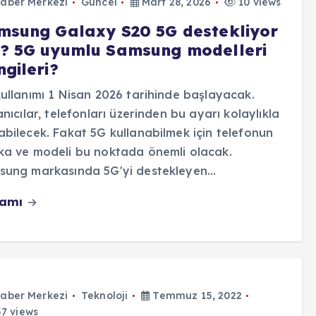
aber Merkezi
Güncel
Mart 28, 2026
10 views
msung Galaxy S20 5G destekliyor
? 5G uyumlu Samsung modelleri
gileri?
ullanımı 1 Nisan 2026 tarihinde başlayacak.
anıcılar, telefonları üzerinden bu ayarı kolaylıkla
bilecek. Fakat 5G kullanabilmek için telefonun
a ve modeli bu noktada önemli olacak.
sung markasında 5G'yi destekleyen…
vamı
aber Merkezi
Teknoloji
Temmuz 15, 2022
7 views