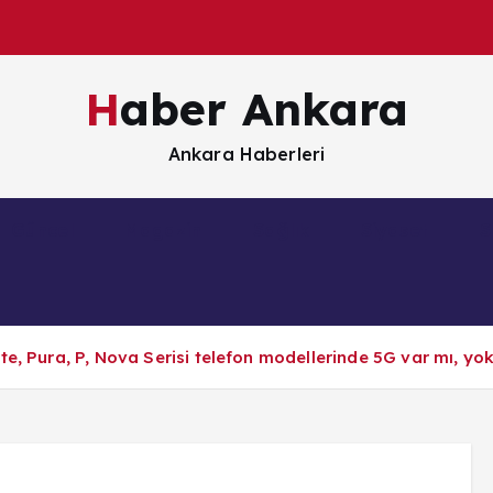
Haber Ankara
Ankara Haberleri
Güncel
Magazin
Sağlık
Siyaset
S
te, Pura, P, Nova Serisi telefon modellerinde 5G var mı, yo