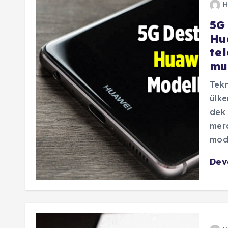
H
5G
Hua
te
mu
Tekn
ülke
dek 
mera
mode
De