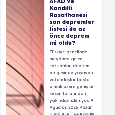
AFAD ve
Kandilli
Rasathanesi
son depremler
listesi ile az
önce deprem
mi oldu?
Türkiye genelinde
meydana gelen
sarsıntılar, deprem
bölgesinde yaşayan
vatandaşlar başta
olmak üzere geniş bir
kesim tarafından
yakından izleniyor. 9
Ağustos 2026 Pazar
günü AFAD ve Kandilli