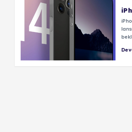
iPh
iPho
lans
bekl
De