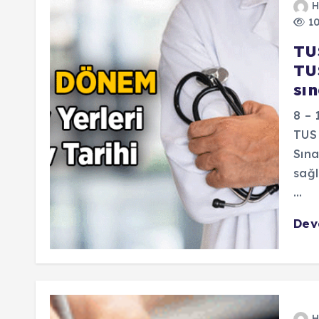
H
10
TU
TU
sın
8 – 
TUS 
Sına
sağl
…
De
H