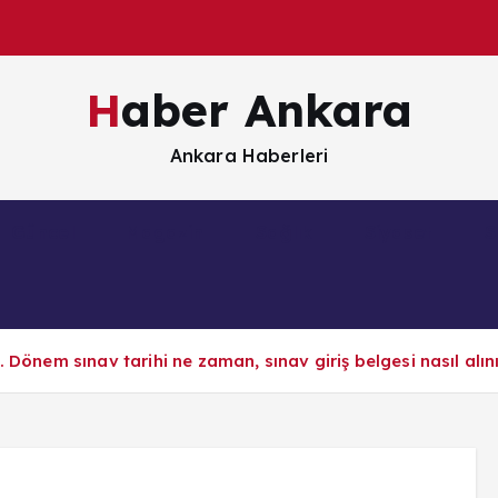
Haber Ankara
Ankara Haberleri
Güncel
Magazin
Sağlık
Siyaset
S
 Dönem sınav tarihi ne zaman, sınav giriş belgesi nasıl alın