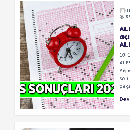
H
56
AL
aç
AL
10-1
ALES
Ağus
sonu
geçe
De