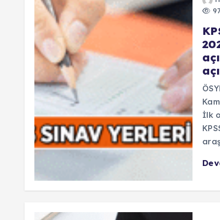
97
KPS
202
aç
aç
ÖSYM
Kamu
İlk 
KPSS
araş
De