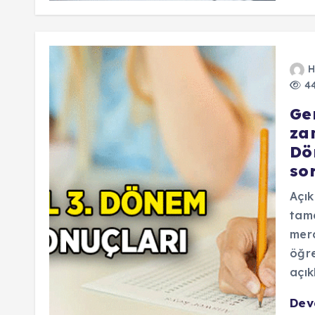
H
44
Ge
za
Dö
so
Açık
tama
mera
öğre
açık
De