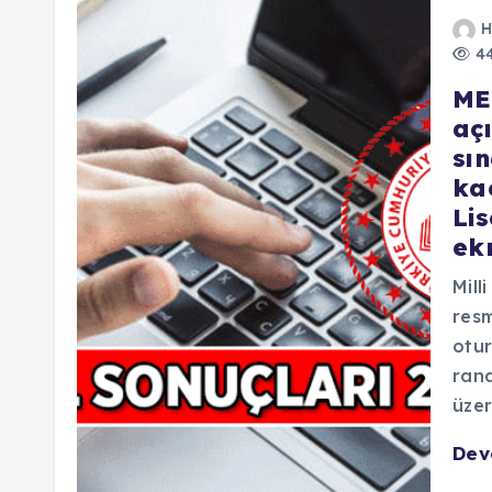
H
44
ME
açı
sı
ka
Li
ek
Mill
resm
otur
ran
üze
De