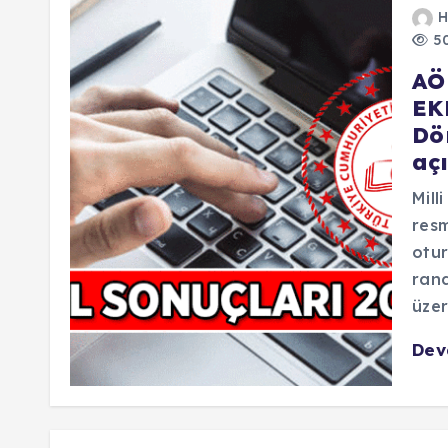
H
50
AÖ
EKR
Dö
açı
Mill
resm
otur
ran
üze
De