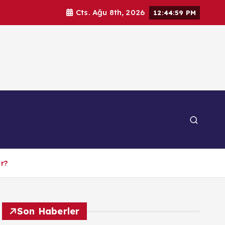
Cts. Ağu 8th, 2026
12:45:00 PM
por
Teknoloji
Yaşam
ır?
Son Haberler