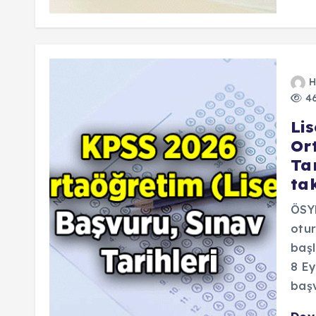
H
46
Li
Or
Ta
ta
ÖSYM
otur
başl
8 Ey
baş