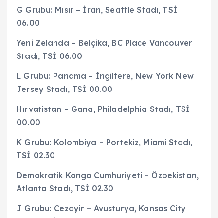
G Grubu: Mısır – İran, Seattle Stadı, TSİ
06.00
Yeni Zelanda – Belçika, BC Place Vancouver
Stadı, TSİ 06.00
L Grubu: Panama – İngiltere, New York New
Jersey Stadı, TSİ 00.00
Hırvatistan – Gana, Philadelphia Stadı, TSİ
00.00
K Grubu: Kolombiya – Portekiz, Miami Stadı,
TSİ 02.30
Demokratik Kongo Cumhuriyeti – Özbekistan,
Atlanta Stadı, TSİ 02.30
J Grubu: Cezayir – Avusturya, Kansas City