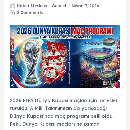
Haber Merkezi
Güncel
Nisan 7, 2026
0 Comments
2026 FIFA Dünya Kupası maçları için nefesler
tutuldu. A Milli Takımımızın da yarışacağı
Dünya Kupası'nda maç programı belli oldu.
Peki, Dünya Kupası maçları ne zaman