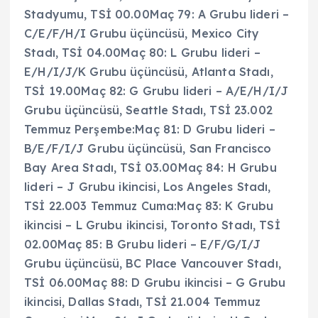
Stadyumu, TSİ 00.00Maç 79: A Grubu lideri –
C/E/F/H/I Grubu üçüncüsü, Mexico City
Stadı, TSİ 04.00Maç 80: L Grubu lideri –
E/H/I/J/K Grubu üçüncüsü, Atlanta Stadı,
TSİ 19.00Maç 82: G Grubu lideri – A/E/H/I/J
Grubu üçüncüsü, Seattle Stadı, TSİ 23.002
Temmuz Perşembe:Maç 81: D Grubu lideri –
B/E/F/I/J Grubu üçüncüsü, San Francisco
Bay Area Stadı, TSİ 03.00Maç 84: H Grubu
lideri – J Grubu ikincisi, Los Angeles Stadı,
TSİ 22.003 Temmuz Cuma:Maç 83: K Grubu
ikincisi – L Grubu ikincisi, Toronto Stadı, TSİ
02.00Maç 85: B Grubu lideri – E/F/G/I/J
Grubu üçüncüsü, BC Place Vancouver Stadı,
TSİ 06.00Maç 88: D Grubu ikincisi – G Grubu
ikincisi, Dallas Stadı, TSİ 21.004 Temmuz