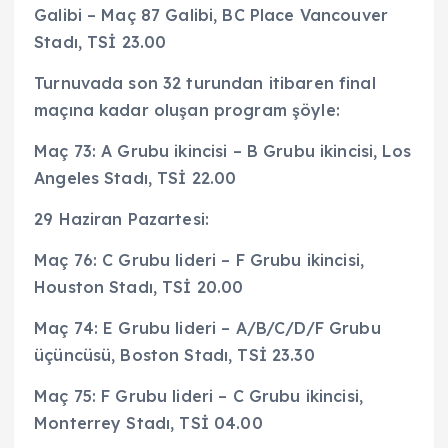
Galibi – Maç 87 Galibi, BC Place Vancouver
Stadı, TSİ 23.00
Turnuvada son 32 turundan itibaren final
maçına kadar oluşan program şöyle:
Maç 73: A Grubu ikincisi – B Grubu ikincisi, Los
Angeles Stadı, TSİ 22.00
29 Haziran Pazartesi:
Maç 76: C Grubu lideri – F Grubu ikincisi,
Houston Stadı, TSİ 20.00
Maç 74: E Grubu lideri – A/B/C/D/F Grubu
üçüncüsü, Boston Stadı, TSİ 23.30
Maç 75: F Grubu lideri – C Grubu ikincisi,
Monterrey Stadı, TSİ 04.00