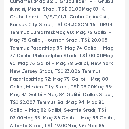
Cumartesi:Maç 86: J Grubu lideri – H Grubu
ikincisi, Miami Stadı, TSİ 01.00Maç 87: K
Grubu lideri – D/E/I/J/L Grubu üçüncüsü,
Kansas City Stadı, TSİ 04.30SON 16 TURU4
Temmuz Cumartesi:Maç 90: Maç 73 Galibi –
Maç 75 Galibi, Houston Stadı, TSİ 20.005
Temmuz Pazar:Maç 89: Maç 74 Galibi – Maç
77 Galibi, Philadelphia Stadı, TSİ 00.00Maç
91: Maç 76 Galibi – Maç 78 Galibi, New York
New Jersey Stadı, TSİ 23.006 Temmuz
Pazartesi:Maç 92: Maç 79 Galibi – Maç 80
Galibi, Mexico City Stadı, TSİ 03.00Maç 93:
Maç 83 Galibi – Maç 84 Galibi, Dallas Stadı,
TSİ 22.007 Temmuz Salı:Maç 94: Maç 81
Galibi – Maç 82 Galibi, Seattle Stadı, TSİ
03.00Maç 95: Maç 86 Galibi – Maç 88 Galibi,
Atlanta Stadı, TSİ 19.00Maç 96: Maç 85