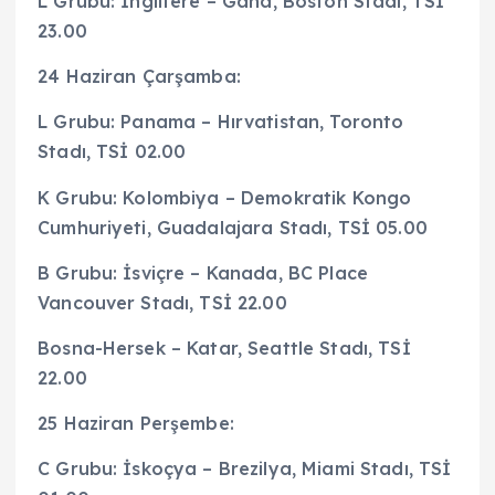
L Grubu: İngiltere – Gana, Boston Stadı, TSİ
23.00
24 Haziran Çarşamba:
L Grubu: Panama – Hırvatistan, Toronto
Stadı, TSİ 02.00
K Grubu: Kolombiya – Demokratik Kongo
Cumhuriyeti, Guadalajara Stadı, TSİ 05.00
B Grubu: İsviçre – Kanada, BC Place
Vancouver Stadı, TSİ 22.00
Bosna-Hersek – Katar, Seattle Stadı, TSİ
22.00
25 Haziran Perşembe:
C Grubu: İskoçya – Brezilya, Miami Stadı, TSİ