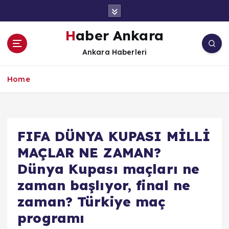
İ
ç
e
Haber Ankara
r
Ankara Haberleri
i
ğ
e
Home
a
t
l
a
FIFA DÜNYA KUPASI MİLLİ
MAÇLAR NE ZAMAN?
Dünya Kupası maçları ne
zaman başlıyor, final ne
zaman? Türkiye maç
programı