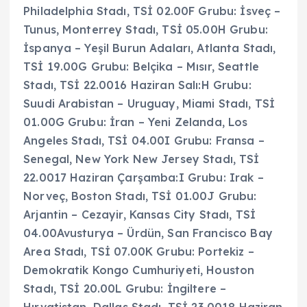
Philadelphia Stadı, TSİ 02.00F Grubu: İsveç –
Tunus, Monterrey Stadı, TSİ 05.00H Grubu:
İspanya – Yeşil Burun Adaları, Atlanta Stadı,
TSİ 19.00G Grubu: Belçika – Mısır, Seattle
Stadı, TSİ 22.0016 Haziran Salı:H Grubu:
Suudi Arabistan – Uruguay, Miami Stadı, TSİ
01.00G Grubu: İran – Yeni Zelanda, Los
Angeles Stadı, TSİ 04.00I Grubu: Fransa –
Senegal, New York New Jersey Stadı, TSİ
22.0017 Haziran Çarşamba:I Grubu: Irak –
Norveç, Boston Stadı, TSİ 01.00J Grubu:
Arjantin – Cezayir, Kansas City Stadı, TSİ
04.00Avusturya – Ürdün, San Francisco Bay
Area Stadı, TSİ 07.00K Grubu: Portekiz –
Demokratik Kongo Cumhuriyeti, Houston
Stadı, TSİ 20.00L Grubu: İngiltere –