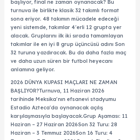
başlıyor, final ne zaman oynanacak? Bu
turnuva ile birlikte klasik 32 takımlı format
sona eriyor. 48 takımın mücadele edeceği
yeni sistemde, takımlar 4'erli 12 grupta yer
alacak. Gruplarını ilk iki sırada tamamlayan
takımlar ile en iyi 8 grup üçüncüsü adını Son
32 turuna yazdıracak. Bu da daha fazla maç
ve daha uzun süren bir futbol heyecanı
anlamına geliyor.
2026 DÜNYA KUPASI MAÇLARI NE ZAMAN
BAŞLIYOR?Turnuva, 11 Haziran 2026
tarihinde Meksika'nın efsanevi stadyumu
Estadio Azteca'da oynanacak açılış
karşılaşmasıyla başlayacak.Grup Aşaması: 11
Haziran – 27 Haziran 2026Son 32 Turu: 28
Haziran – 3 Temmuz 2026Son 16 Turu: 4