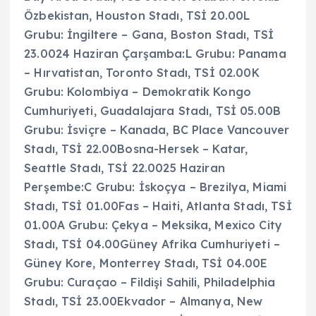
Özbekistan, Houston Stadı, TSİ 20.00L
Grubu: İngiltere – Gana, Boston Stadı, TSİ
23.0024 Haziran Çarşamba:L Grubu: Panama
– Hırvatistan, Toronto Stadı, TSİ 02.00K
Grubu: Kolombiya – Demokratik Kongo
Cumhuriyeti, Guadalajara Stadı, TSİ 05.00B
Grubu: İsviçre – Kanada, BC Place Vancouver
Stadı, TSİ 22.00Bosna-Hersek – Katar,
Seattle Stadı, TSİ 22.0025 Haziran
Perşembe:C Grubu: İskoçya – Brezilya, Miami
Stadı, TSİ 01.00Fas – Haiti, Atlanta Stadı, TSİ
01.00A Grubu: Çekya – Meksika, Mexico City
Stadı, TSİ 04.00Güney Afrika Cumhuriyeti –
Güney Kore, Monterrey Stadı, TSİ 04.00E
Grubu: Curaçao – Fildişi Sahili, Philadelphia
Stadı, TSİ 23.00Ekvador – Almanya, New