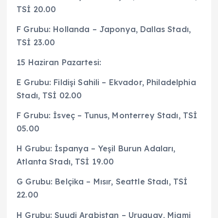
TSİ 20.00
F Grubu: Hollanda – Japonya, Dallas Stadı,
TSİ 23.00
15 Haziran Pazartesi:
E Grubu: Fildişi Sahili – Ekvador, Philadelphia
Stadı, TSİ 02.00
F Grubu: İsveç – Tunus, Monterrey Stadı, TSİ
05.00
H Grubu: İspanya – Yeşil Burun Adaları,
Atlanta Stadı, TSİ 19.00
G Grubu: Belçika – Mısır, Seattle Stadı, TSİ
22.00
H Grubu: Suudi Arabistan – Uruguay, Miami