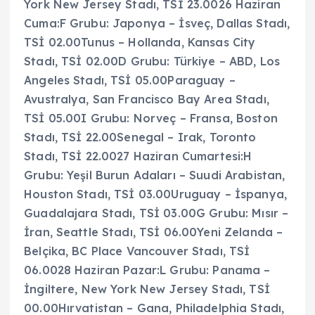
York New Jersey Stadı, TSİ 23.0026 Haziran
Cuma:F Grubu: Japonya – İsveç, Dallas Stadı,
TSİ 02.00Tunus – Hollanda, Kansas City
Stadı, TSİ 02.00D Grubu: Türkiye – ABD, Los
Angeles Stadı, TSİ 05.00Paraguay –
Avustralya, San Francisco Bay Area Stadı,
TSİ 05.00I Grubu: Norveç – Fransa, Boston
Stadı, TSİ 22.00Senegal – Irak, Toronto
Stadı, TSİ 22.0027 Haziran Cumartesi:H
Grubu: Yeşil Burun Adaları – Suudi Arabistan,
Houston Stadı, TSİ 03.00Uruguay – İspanya,
Guadalajara Stadı, TSİ 03.00G Grubu: Mısır –
İran, Seattle Stadı, TSİ 06.00Yeni Zelanda –
Belçika, BC Place Vancouver Stadı, TSİ
06.0028 Haziran Pazar:L Grubu: Panama –
İngiltere, New York New Jersey Stadı, TSİ
00.00Hırvatistan – Gana, Philadelphia Stadı,