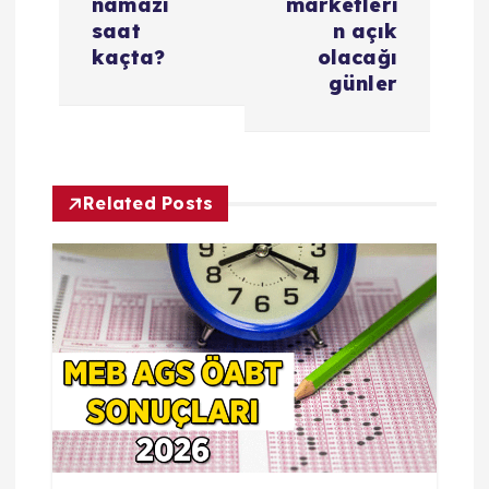
namazı
marketleri
saat
n açık
s
kaçta?
olacağı
günler
i
Related Posts