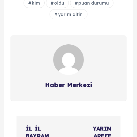
kim
oldu
puan durumu
yarim altin
Haber Merkezi
Y
İL İL
YARIN
BAYRAM
AREFE