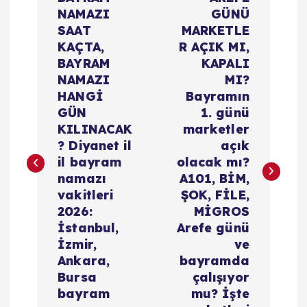
a
NAMAZI
GÜNÜ
z
SAAT
MARKETLE
KAÇTA,
R AÇIK MI,
ı
BAYRAM
KAPALI
NAMAZI
MI?
g
HANGİ
Bayramın
GÜN
1. günü
e
KILINACAK
marketler
? Diyanet il
açık
z
il bayram
olacak mı?
namazı
A101, BİM,
i
vakitleri
ŞOK, FİLE,
2026:
MİGROS
İstanbul,
Arefe günü
n
İzmir,
ve
Ankara,
bayramda
m
Bursa
çalışıyor
bayram
mu? İşte
e