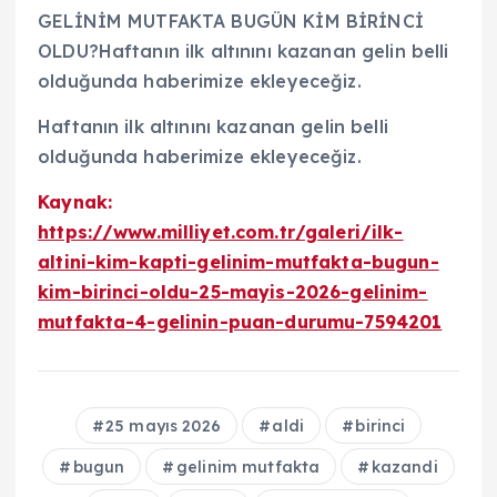
GELİNİM MUTFAKTA BUGÜN KİM BİRİNCİ
OLDU?Haftanın ilk altınını kazanan gelin belli
olduğunda haberimize ekleyeceğiz.
Haftanın ilk altınını kazanan gelin belli
olduğunda haberimize ekleyeceğiz.
Kaynak:
https://www.milliyet.com.tr/galeri/ilk-
altini-kim-kapti-gelinim-mutfakta-bugun-
kim-birinci-oldu-25-mayis-2026-gelinim-
mutfakta-4-gelinin-puan-durumu-7594201
25 mayıs 2026
aldi
birinci
bugun
gelinim mutfakta
kazandi