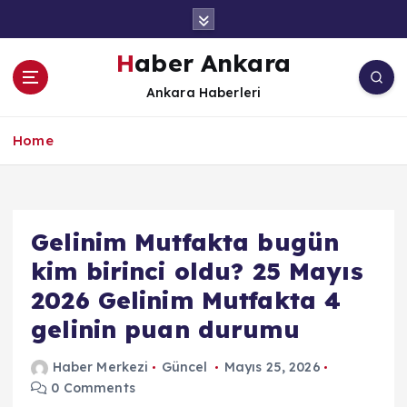
İ
ç
e
Haber Ankara
r
Ankara Haberleri
i
ğ
e
Home
a
t
l
a
Gelinim Mutfakta bugün
kim birinci oldu? 25 Mayıs
2026 Gelinim Mutfakta 4
gelinin puan durumu
Haber Merkezi
Güncel
Mayıs 25, 2026
0 Comments