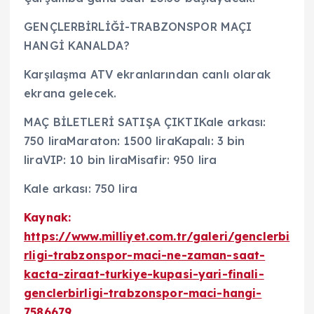
GENÇLERBİRLİĞİ-TRABZONSPOR MAÇI
HANGİ KANALDA?
Karşılaşma ATV ekranlarından canlı olarak
ekrana gelecek.
MAÇ BİLETLERİ SATIŞA ÇIKTIKale arkası:
750 liraMaraton: 1500 liraKapalı: 3 bin
liraVIP: 10 bin liraMisafir: 950 lira
Kale arkası: 750 lira
Kaynak:
https://www.milliyet.com.tr/galeri/genclerbi
rligi-trabzonspor-maci-ne-zaman-saat-
kacta-ziraat-turkiye-kupasi-yari-finali-
genclerbirligi-trabzonspor-maci-hangi-
7586679