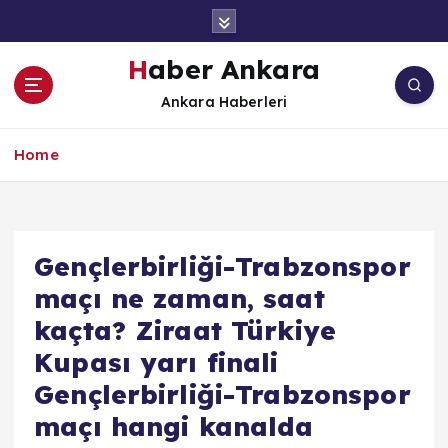
İ
ç
e
Haber Ankara
r
Ankara Haberleri
i
ğ
e
Home
a
t
l
a
Gençlerbirliği-Trabzonspor
maçı ne zaman, saat
kaçta? Ziraat Türkiye
Kupası yarı finali
Gençlerbirliği-Trabzonspor
maçı hangi kanalda