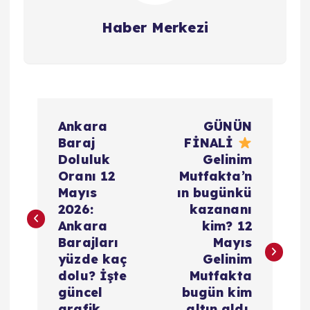
Haber Merkezi
Y
Ankara
GÜNÜN
a
Baraj
FİNALİ
Doluluk
Gelinim
z
Oranı 12
Mutfakta’n
Mayıs
ın bugünkü
ı
2026:
kazananı
Ankara
kim? 12
g
Barajları
Mayıs
yüzde kaç
Gelinim
e
dolu? İşte
Mutfakta
güncel
bugün kim
grafik
altın aldı,