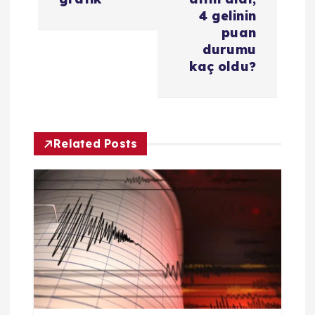
z
4 gelinin
i
puan
durumu
kaç oldu?
n
m
e
Related Posts
s
i