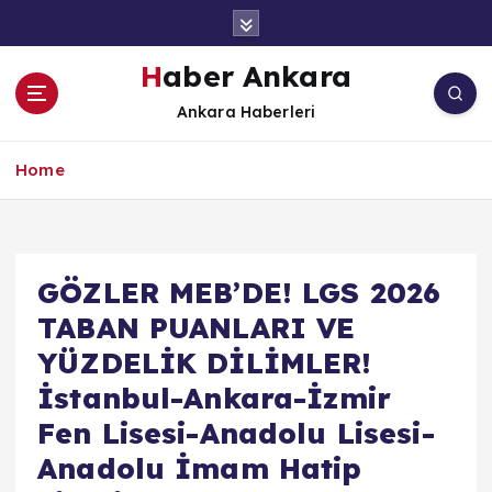
İ
ç
e
Haber Ankara
r
Ankara Haberleri
i
ğ
e
Home
a
t
l
a
GÖZLER MEB’DE! LGS 2026
TABAN PUANLARI VE
YÜZDELİK DİLİMLER!
İstanbul-Ankara-İzmir
Fen Lisesi-Anadolu Lisesi-
Anadolu İmam Hatip