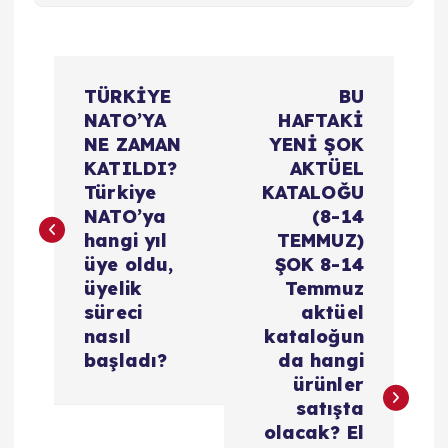
Y
TÜRKİYE
BU
a
NATO’YA
HAFTAKİ
NE ZAMAN
YENİ ŞOK
z
KATILDI?
AKTÜEL
Türkiye
KATALOĞU
ı
NATO’ya
(8-14
hangi yıl
TEMMUZ)
g
üye oldu,
ŞOK 8-14
üyelik
Temmuz
e
süreci
aktüel
nasıl
kataloğun
z
başladı?
da hangi
ürünler
i
satışta
olacak? El