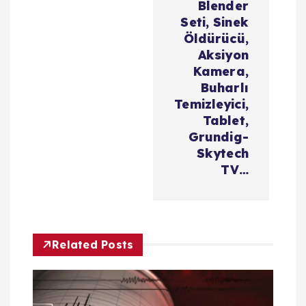
Blender
n
Seti, Sinek
Öldürücü,
m
Aksiyon
Kamera,
e
Buharlı
Temizleyici,
s
Tablet,
Grundig-
i
Skytech
TV…
Related Posts