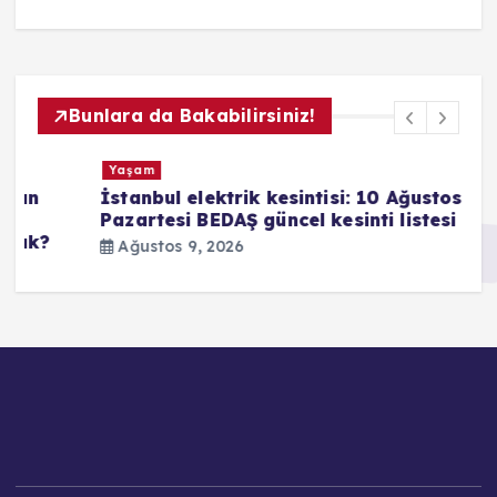
Bunlara da Bakabilirsiniz!
Yaşam
İstanbul elektrik kesintisi: 10 Ağustos
A
Pazartesi BEDAŞ güncel kesinti listesi
G
g
Ağustos 9, 2026